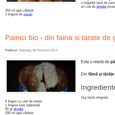
o linguriță rasă de sare
un cub de
drojdie
proas
250 ml apa călduță
o lingură de
susan
Painici bio - din faina si tarate de
Publicat:
Saturday, 08 February 2014
Este o rețetă de
pâ
Din
făină și tărâțe
Ingredient
1kg
faină integrala
6 linguri cu vârf de
tarate
1 lingura sare (opțional)
50 gr
drojdie
200 ml apă călduța