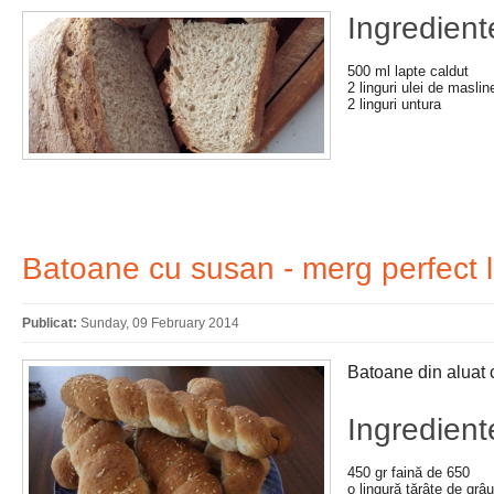
Ingredient
500 ml lapte caldut
2 linguri ulei de maslin
2 linguri untura
Batoane cu susan - merg perfect 
Publicat:
Sunday, 09 February 2014
Batoane din aluat 
Ingredient
450 gr faină de 650
o lingură tărâțe de grâu