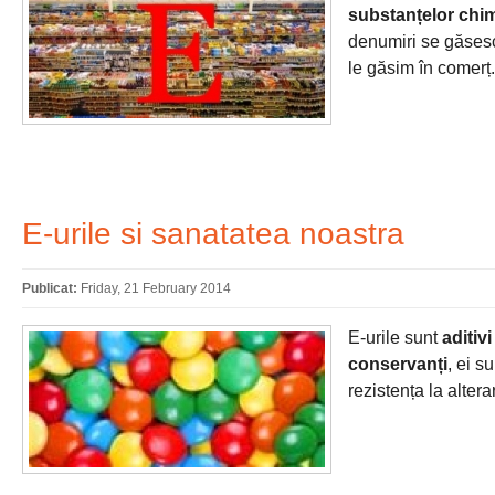
substanțelor chi
denumiri se găsesc 
le găsim în comer
E-urile si sanatatea noastra
Publicat:
Friday, 21 February 2014
E-urile sunt
aditivi
conservanți
, ei s
rezistența la altera