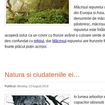
Măcrișul iepurelui 
din Europa si Asia.
denumirile de măcr
păstoresc, măcrișul 
iepurelui este întâl
acoperă solul ca un covor cu frunze având o culoare verde desc
des confundat cu
trifoiul
, dar
Măcrișul
-iepurelui are frunzele
foarte plăcut puțin acrișor.
Natura si ciudateniile ei…
Publicat:
Monday, 13 August 2018
In lumea arborilor 
copacilor obisnuiti p