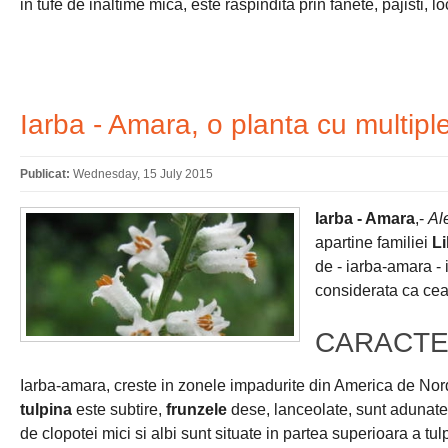
in tufe de inaltime mica, este raspindita prin fanete, pajisti, l
Iarba - Amara, o planta cu multipl
Publicat:
Wednesday, 15 July 2015
Iarba - Amara
,-
Ale
apartine familiei
Li
de - iarba-amara - 
considerata ca cea
CARACTE
Iarba-amara, creste in zonele impadurite din America de Nord
tulpina
este subtire,
frunzele
dese, lanceolate, sunt adunate 
de clopotei mici si albi sunt situate in partea superioara a tulp