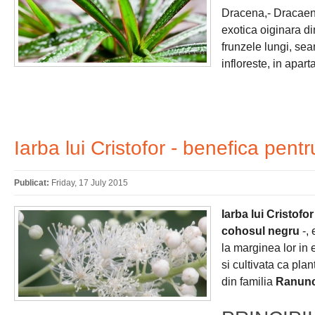
Dracena,- Dracaena
exotica oiginara di
frunzele lungi, sea
infloreste, in apar
Iarba lui Cristofor - benefica pentr
Publicat:
Friday, 17 July 2015
Iarba lui Cristofor
cohosul negru
-, 
la marginea lor in
si cultivata ca plan
din familia
Ranunc