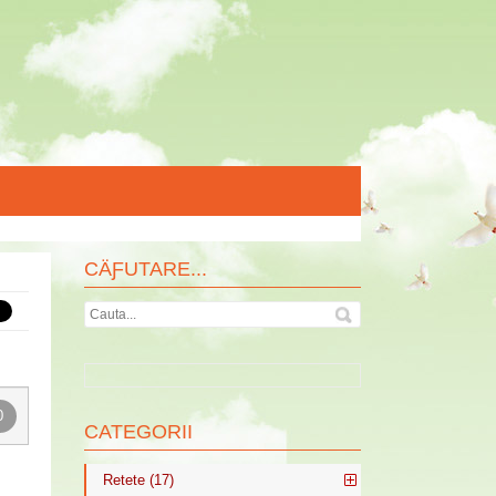
CÄƑUTARE...
0
CATEGORII
Retete (17)