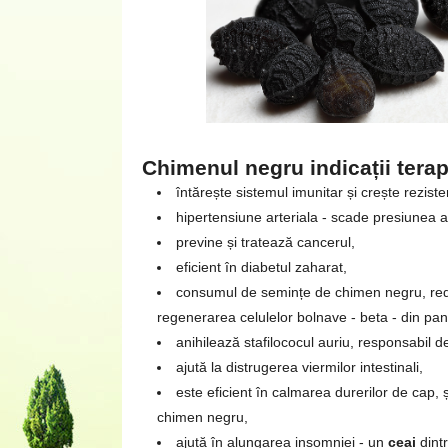
Chimenul negru indicații tera
întărește sistemul imunitar și crește reziste
hipertensiune arteriala - scade presiunea ar
previne și tratează cancerul,
eficient în diabetul zaharat,
consumul de semințe de chimen negru, reduc
regenerarea celulelor bolnave - beta - din pa
anihilează stafilococul auriu, responsabil de 
ajută la distrugerea viermilor intestinali,
este eficient în calmarea durerilor de cap, 
chimen negru,
ajută în alungarea insomniei - un
ceai
dint