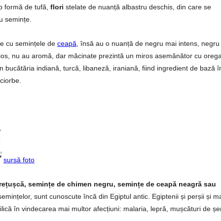
ub formă de tufă,
flori
stelate de nuanță albastru deschis, din care se
cu semințe.
re cu semințele de
ceapă
, însă au o nuanță de negru mai intens, negru
e uleios, nu au aromă, dar măcinate prezintă un miros asemănător cu oreg
în bucătăria indiană, turcă, libaneză, iraniană, fiind ingredient de bază î
ciorbe.
sursă foto
rețușcă, semințe de chimen negru, semințe de ceapă neagră sau
a semințelor, sunt cunoscute încă din Egiptul antic. Egiptenii și perșii și m
rilică în vindecarea mai multor afecțiuni: malaria, lepră, mușcături de șe