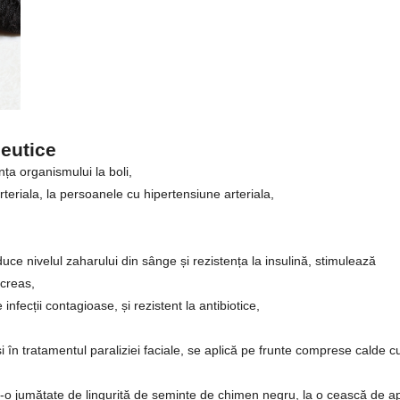
peutice
nța organismului la boli,
teriala, la persoanele cu hipertensiune arteriala,
e nivelul zaharului din sânge și rezistența la insulină, stimulează
ncreas,
infecții contagioase, și rezistent la antibiotice,
și în tratamentul paraliziei faciale, se aplică pe frunte comprese calde c
r-o jumătate de linguriță de semințe de chimen negru, la o ceașcă de a