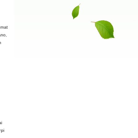
 mat
ano,
n
ai
rpi