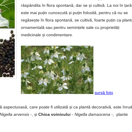
răspândita în flora spontană, dar se și cultivă. La noi în țară
este mai puțin cunoscută și puțin folosită, pentru că nu se
regăsește în flora spontană, se cultivă, foarte puțin ca plant
ornamentală sau pentru semințele sale cu proprietăți
medicinale și condimentare.
sursă foto
tă aspectuoasă, care poate fi utilizată și ca plantă decorativă, este înrud
Nigella arvensis
-, și
Chica voiniculu
i -
Nigella damascena
-, plante