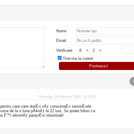
Nume
Email
Verificare
8
+
2
=
Tine-ma la curent
Posteaza-l
Thursday, 20 February 2020 - 21:22:07
pentru care care doriÈ›i sÄƒ consumaÈ›i seminÈ›ele
uma de la o luna pÃ¢nÄƒ la 12 luni. Se poate folosi ca
 È™i eliminÄƒ paraziÈ›ii intestinali/