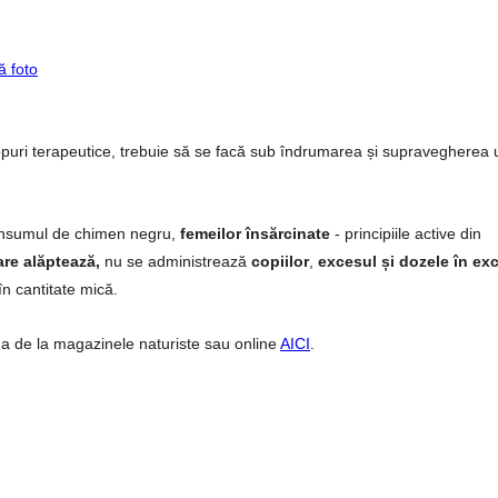
ă foto
puri terapeutice, trebuie să se facă sub îndrumarea și supravegherea 
onsumul de chimen negru,
femeilor însărcinate
- principiile active din
are alăptează,
nu se administrează
copiilor
,
excesul și dozele în ex
în cantitate mică.
a de la magazinele naturiste sau online
AICI
.