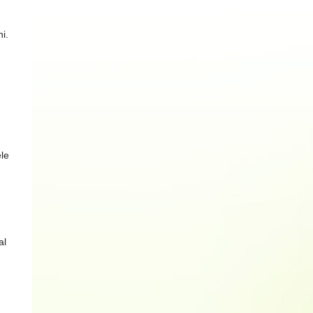
i.
ele
al