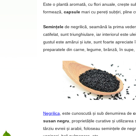
Este o plantă aromată, cu flori anuale, crește s
formează,
capsule
mari cu pereți subțiri, pline 
Semințele
de negrilică, seamănă la prima vede
catifelat, sunt triunghiulare, iar interiorul est
gustul este amărui și iute, sunt foarte apreciate 
preparatele din carne, legume, brânză, în supe, 
Negrilica
, este cunoscută și sub denumirea de
c
susan negru
, proprietățile curative și utilizare
târziu evreii și arabii, foloseau semințele de neg