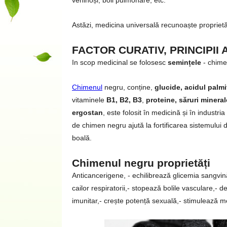
veninoși, boli pulmonare, etc.
Astăzi, medicina universală recunoaște proprietă
FACTOR CURATIV, PRINCIPII 
In scop medicinal se folosesc
semințele
- chime
Chimenul
negru, conține,
glucide, acidul palmiti
vitaminele
B1, B2, B3
,
proteine, săruri mineral
ergostan
, este folosit în medicină și în indust
de chimen negru ajută la fortificarea sistemului 
boală.
Chimenul negru proprietăți
Anticancerigene, - echilibrează glicemia sangvină,
cailor respiratorii,- stopează bolile vasculare,- d
imunitar,- crește potență sexuală,- stimulează m