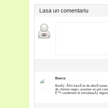
Lasa un comentariu
Bianca
BunÄƒ, Ã®n funcÈ›ie de afecÈ›iunea 
de chimen negru, acestea se pot cons
È™i condiment el stimuleazÄƒ digestia