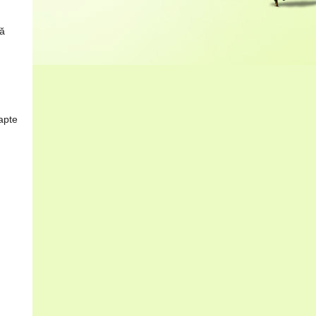
că
lapte