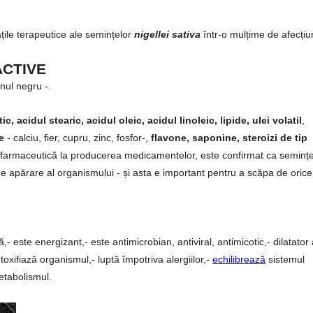
țile terapeutice ale semințelor
nigellei sativa
într-o mulțime de afecțiun
ACTIVE
nul negru -.
c, acidul stearic, acidul oleic, acidul linoleic, lipide, ulei volatil
,
e
- calciu, fier, cupru, zinc, fosfor-,
flavone, saponine, steroizi de tip
ria farmaceutică la producerea medicamentelor, este confirmat ca seminț
de apărare al organismului - și asta e important pentru a scăpa de orice
- este energizant,- este antimicrobian, antiviral, antimicotic,- dilatator 
etoxifiază organismul,- luptă împotriva alergiilor,-
echilibrează
sistemul
etabolismul.