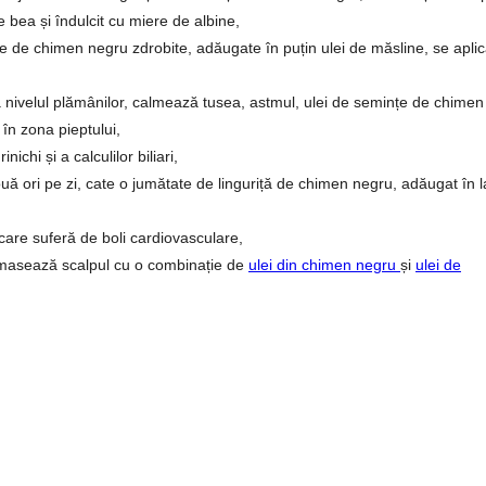
e bea și îndulcit cu miere de albine,
nțe de chimen negru zdrobite, adăugate în puțin ulei de măsline, se apli
 la nivelul plămânilor, calmează tusea, astmul, ulei de semințe de chimen
în zona pieptului,
nichi și a calculilor biliari,
ouă ori pe zi, cate o jumătate de linguriță de chimen negru, adăugat în 
 care suferă de boli cardiovasculare,
e masează scalpul cu o combinație de
ulei din chimen negru
și
ulei de