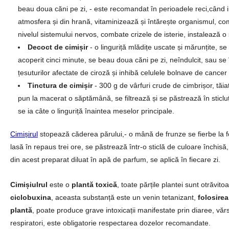
beau doua căni pe zi, - este recomandat în perioadele reci,când im
atmosfera și din hrană, vitaminizează și întărește organismul, co
nivelul sistemului nervos, combate crizele de isterie, instalează o 
Decoct de cimișir
- o linguriță mlădițe uscate și mărunțite, s
acoperit cinci minute, se beau doua căni pe zi, neîndulcit, sau s
țesuturilor afectate de ciroză și inhibă celulele bolnave de
Tinctura de cimișir
- 300 g de vârfuri crude de cimbrișor, tăi
pun la macerat o săptămână, se filtrează și se păstrează în sticluțe
se ia câte o linguriță înaintea meselor principale.
Cimișirul
stopează căderea părului,- o mână de frunze se fierbe la f
lasă în repaus trei ore, se păstrează într-o sticlă de culoare închisă
din acest preparat diluat în apă de parfum, se aplică în fiecare zi.
Cimișiulrul
este o
plantă toxică
, toate părțile plantei sunt otrăvit
ciclobuxina
, aceasta substanță este un venin tetanizant,
folosirea
plantă
, poate produce grave intoxicații manifestate prin diaree, vărs
respiratori, este obligatorie respectarea dozelor recomandate.