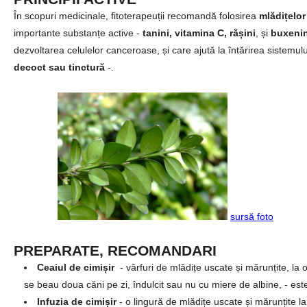
În scopuri medicinale, fitoterapeuții recomandă folosirea
mlădițelor
importante substanțe active -
tanini, vitamina C, rășini
, și
buxeni
dezvoltarea celulelor canceroase, și care ajută la întărirea sistemu
decoct sau tinctură
-.
sursă foto
PREPARATE, RECOMANDARI
Ceaiul de cimișir
- vârfuri de mlădițe uscate și mărunțite, la 
se beau doua căni pe zi, îndulcit sau nu cu miere de albine, - este 
Infuzia de cimișir
- o lingură de mlădițe uscate și mărunțite la