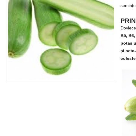
semințe
PRIN
Dovlece
B5, B6, 
potasiu
și beta
coleste