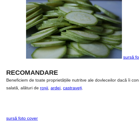
sursă fo
RECOMANDARE
Beneficiem de toate proprietățiile nutritve ale dovleceilor dacă îi 
salată, alături de
roșii
,
ardei
,
castraveți
.
sursă foto cover