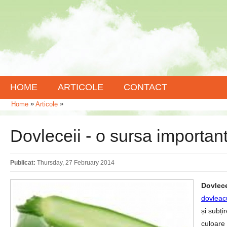
HOME
ARTICOLE
CONTACT
»
»
Home
Articole
Dovleceii - o sursa importan
Publicat:
Thursday, 27 February 2014
Dovlece
dovleac
și subți
culoare