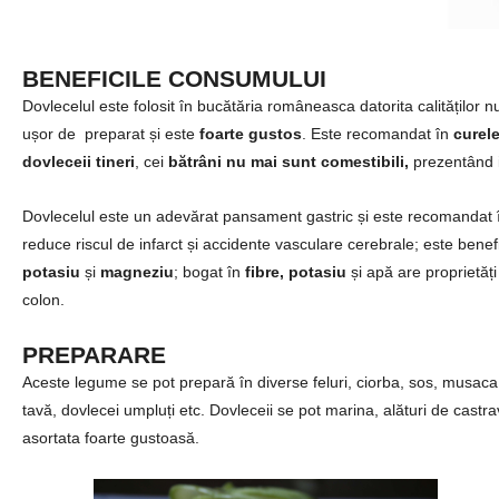
BENEFICILE CONSUMULUI
Dovlecelul este folosit în bucătăria româneasca datorita calităților nut
ușor de preparat și este
foarte gustos
. Este recomandat în
curele
dovleceii tineri
, cei
bătrâni
nu mai sunt comestibili,
prezentând i
Dovlecelul este un adevărat pansament gastric și este recomandat în 
reduce riscul de infarct și accidente vasculare cerebrale; este benefi
potasiu
și
magneziu
; bogat în
fibre, potasiu
și apă are proprietăți
colon.
PREPARARE
Aceste legume se pot prepară în diverse feluri, ciorba, sos, musaca, 
tavă, dovlecei umpluți etc. Dovleceii se pot marina, alături de castra
asortata foarte gustoasă.