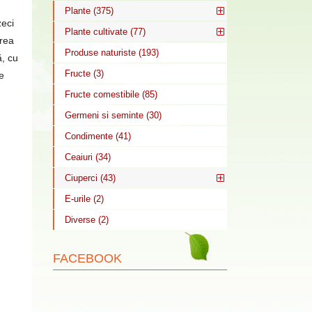
Plante (375)
zeci
Plante cultivate (77)
irea
Produse naturiste (193)
ă, cu
Fructe (3)
e
Fructe comestibile (85)
Germeni si seminte (30)
Condimente (41)
Ceaiuri (34)
Ciuperci (43)
E-urile (2)
Diverse (2)
FACEBOOK