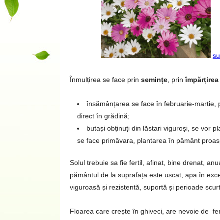
su
Înmulțirea se face prin
semințe
, prin
împărțirea
însămânțarea se face în februarie-martie, p
direct în grădină;
butași obținuți din lăstari viguroși, se vor 
se face primăvara, plantarea în pământ proasp
Solul trebuie sa fie fertil, afinat, bine drenat, 
pământul de la suprafața este uscat, apa în exce
viguroasă și rezistentă, suportă și perioade scur
Floarea care crește în ghiveci, are nevoie de fert