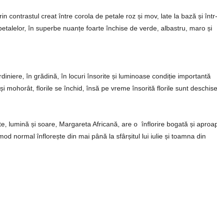
n contrastul creat între corola de petale roz și mov, late la bază și într
 petalelor, în superbe nuanțe foarte închise de verde, albastru, maro și
diniere, în grădină, în locuri însorite și luminoase condiție importantă
is și mohorât, florile se închid, însă pe vreme însorită florile sunt deschise
ate, lumină și soare, Margareta Africană, are o înflorire bogată și aproa
mod normal înflorește din mai până la sfârșitul lui iulie și toamna din