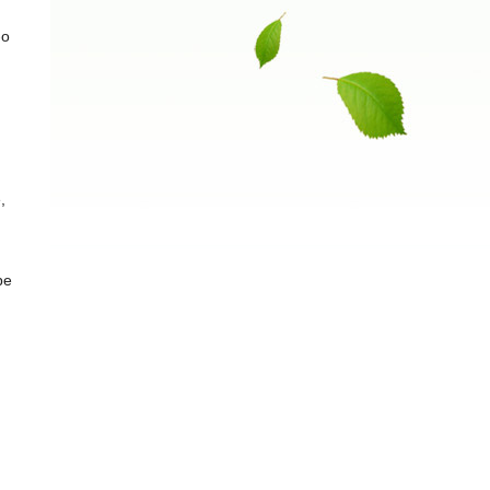
-o
,
pe