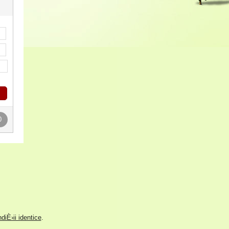
0
iÈ›ii identice
.