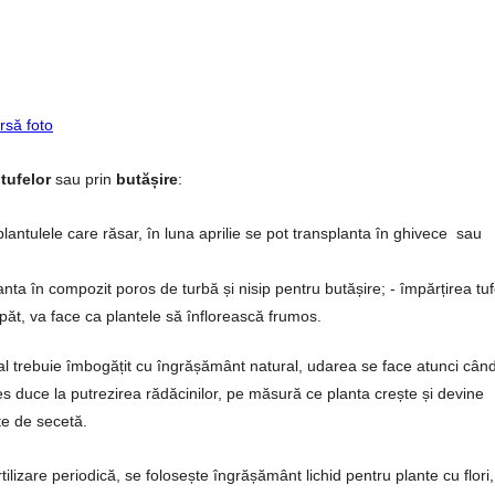
rsă foto
 tufelor
sau prin
butășire
:
lantulele care răsar, în luna aprilie se pot transplanta în ghivece sau
planta în compozit poros de turbă și nisip pentru butășire; - împărțirea tuf
ăt, va face ca plantele să înflorească frumos.
anual trebuie îmbogățit cu îngrășământ natural, udarea se face atunci cân
s duce la putrezirea rădăcinilor, pe măsură ce planta crește și devine
te de secetă.
ilizare periodică, se folosește îngrășământ lichid pentru plante cu flori,