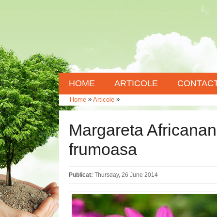
HOME
ARTICOLE
CONTAC
»
»
Home
Articole
Margareta Africanana
frumoasa
Publicat:
Thursday, 26 June 2014