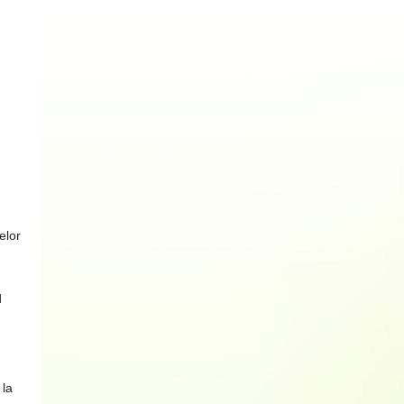
elor
d
 la