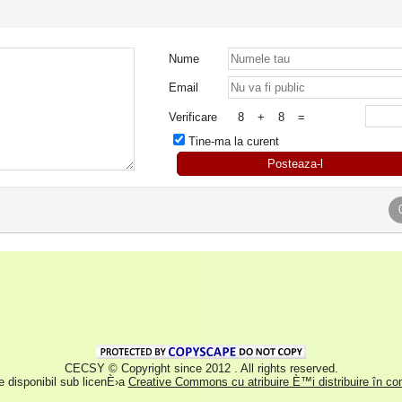
Nume
Email
Verificare
8
+
8
=
Tine-ma la curent
Posteaza-l
CECSY © Copyright since 2012 . All rights reserved.
e disponibil sub licenÈ›a
Creative Commons cu atribuire È™i distribuire în cond