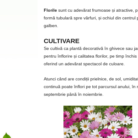
Florile
sunt cu adevărat frumoase și atractive, pri
formă tubulară spre vârfuri, și ochiul din centrul
galben.
CULTIVARE
Se cultivă ca plantă decorativă în ghivece sau jar
pentru înflorire și calitatea florilor, pe timp înch
oferind un adevărat spectacol de culoare.
Atunci când are condiții prielnice, de sol, umidit
continuă poate înflori pe tot parcursul anului, în 
septembrie până în noiembrie.