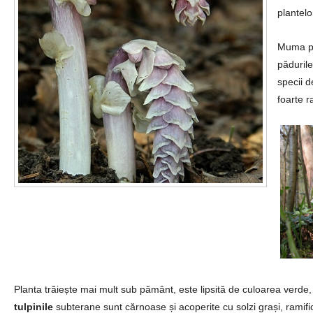
plantel
Muma păd
păduril
specii d
foarte r
Planta trăiește mai mult sub pământ, este lipsită de culoarea verde,
tulpinile
subterane sunt cărnoase și acoperite cu solzi grași, ramific