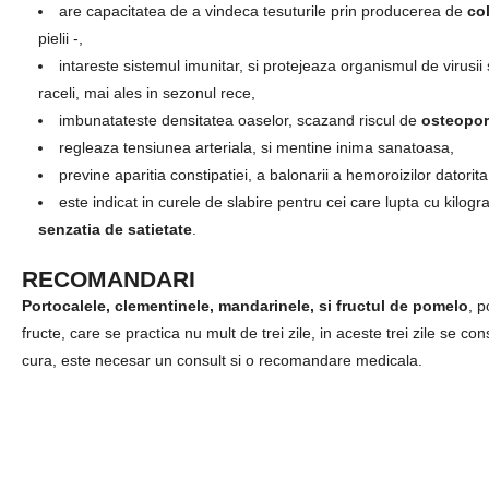
are capacitatea de a vindeca tesuturile prin producerea de
co
pielii -,
intareste sistemul imunitar, si protejeaza organismul de virusii si
raceli, mai ales in sezonul rece,
imbunatateste densitatea oaselor, scazand riscul de
osteopo
regleaza tensiunea arteriala, si mentine inima sanatoasa,
previne aparitia constipatiei, a balonarii a hemoroizilor datorita
este indicat in curele de slabire pentru cei care lupta cu kilogr
senzatia de satietate
.
RECOMANDARI
Portocalele, clementinele, mandarinele, si fructul de pomelo
, p
fructe, care se practica nu mult de trei zile, in aceste trei zile se c
cura, este necesar un consult si o recomandare medicala.