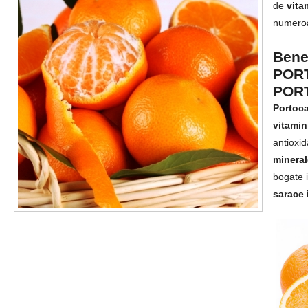
de
vita
numeroas
Benef
PORT
POR
Portoca
vitamin
antioxid
mineral
bogate 
sarace 