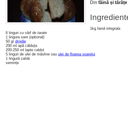
Din
făină și tărâțe
Ingredient
1kg
faină integrala
6 linguri cu vârf de
tarate
1 lingura sare (opțional)
50 gr
drojdie
200 ml apă călduța
200-250 ml lapte caldul
5 linguri de ulei de măsline sau
ulei de floarea soarelui
1 lingură zahăr
semințe