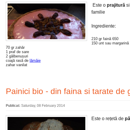
Este o
prajitură
si
familie
Ingrediente:
210 gr faină 650
150 unt sau margarină
70 gr zahăr
1 praf de sare
2 gălbenușuri
coajă rasă de
lămâie
zahar vanilat
Painici bio - din faina si tarate de
Publicat:
Saturday, 08 February 2014
Este o rețetă de
pâ