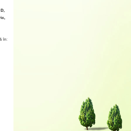
 D,
ic,
ă în: