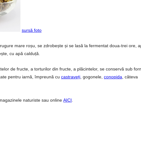
sursă foto
trugure mare roșu, se zdrobește și se lasă la fermentat doua-trei ore, a
ește, cu apă calduță.
lor de fructe, a torturilor din fructe, a plăcintelor, se conservă sub fo
tate pentru iarnă, împreună cu
castraveți
, gogonele,
conopida
, câteva
a magazinele naturiste sau online
AICI
.