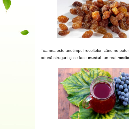
Toamna este anotimpul recoltelor, când ne put
adună strugurii și se face
mustul
, un real
medic