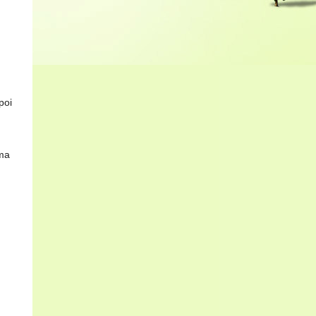
poi
rma