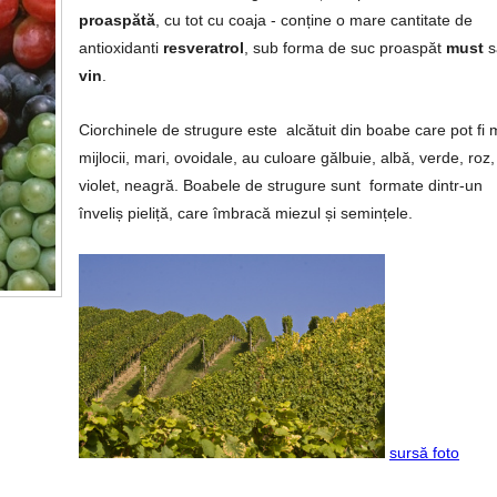
proaspătă
, cu tot cu coaja - conține o mare cantitate de
antioxidanti
resveratrol
, sub forma de suc proaspăt
must
s
vin
.
Ciorchinele de strugure este alcătuit din boabe care pot fi m
mijlocii, mari, ovoidale, au culoare gălbuie, albă, verde, roz,
violet, neagră. Boabele de strugure sunt formate dintr-un
înveliș pieliță, care îmbracă miezul și semințele.
sursă foto