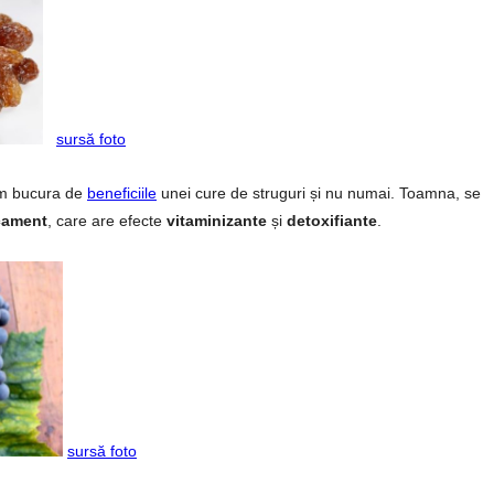
sursă foto
em bucura de
beneficiile
unei cure de struguri și nu numai. Toamna, se
ament
, care are efecte
vitaminizante
și
detoxifiante
.
sursă foto