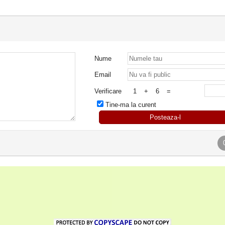
Nume
Email
Verificare
1
+
6
=
Tine-ma la curent
Posteaza-l