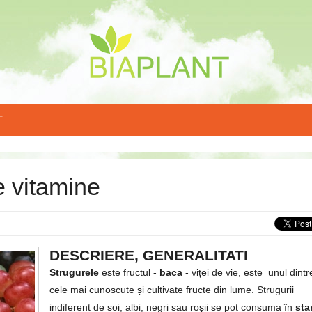
T
e vitamine
DESCRIERE, GENERALITATI
Strugurele
este fructul -
baca
- viței de vie, este unul dintr
cele mai cunoscute și cultivate fructe din lume. Strugurii
indiferent de soi, albi, negri sau roșii se pot consuma în
sta