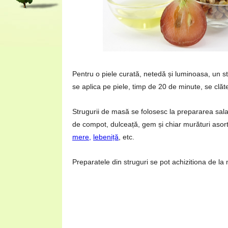
Pentru o piele curată, netedă și luminoasa, un s
se aplica pe piele, timp de 20 de minute, se clăt
Strugurii de masă se folosesc la prepararea salate
de compot, dulceață, gem și chiar murături asor
mere,
lebeniță
, etc.
Preparatele din struguri se pot achizitiona de l