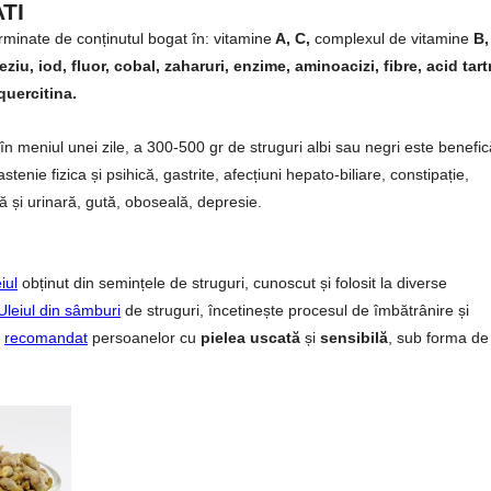
TI
terminate de conținutul bogat în: vitamine
A, C,
complexul de vitamine
B,
ziu, iod, fluor, cobal, zaharuri, enzime, aminoacizi, fibre, acid tartr
quercitina.
 meniul unei zile, a 300-500 gr de struguri albi sau negri este benefic
enie fizica și psihică, gastrite, afecțiuni hepato-biliare, constipație,
ră și urinară, gută, oboseală, depresie.
iul
obținut din semințele de struguri, cunoscut și folosit la diverse
Uleiul din sâmburi
de struguri, încetinește procesul de îmbătrânire și
e
recomandat
persoanelor cu
pielea uscată
și
sensibilă
, sub forma de