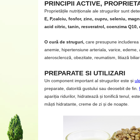
PRINCIPII ACTIVE, PROPRIETA
Proprietățile nutriționale ale strugurilor sunt de
E, P,calciu, fosfor, zinc, cupru, seleniu, magne
acid citric, tanin, resveratrol, coenzima Q10, 
O cură de struguri,
care presupune includerea în
anemie, hipertensiune arteriala, varice, edeme, ast
ateroscleroză, obezitate, reumatism, litiază bilia
PREPARATE SI UTILIZARI
Un component important al strugurilor este și
ule
preparate, datorită gustului sau deosebit de fin.
apariția ridurilor, hidratează și tonifică tenul, est
măști hidratante, creme de zi și de noapte.