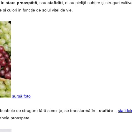
ă în
stare proaspătă
, sau
stafidiți
, ei au pieliță subțire și struguri cultiva
 culori in funcție de soiul vitei de vie.
sursă foto
 boabele de strugure fără semințe, se transformă în -
stafide
-,
stafidel
 boabele proaspete.