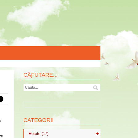
CÄƑUTARE...
CATEGORII
e
Retete (17)
re