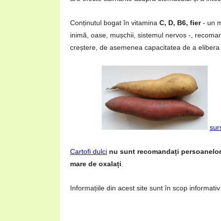
Conținutul bogat în vitamina
C, D, B6, fier
- un m
inimă, oase, mușchii, sistemul nervos -, recoman
creștere, de asemenea capacitatea de a elibera z
sur
Cartofi dulci
nu sunt recomandați persoanelor c
mare de oxalați
.
Informațiile din acest site sunt în scop informativ