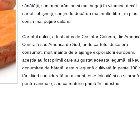
sănătății, sunt mai hrănitori și mai bogați în vitamine decât
cartofii obișnuiți, conțin de două ori mai multe fibre, în plus
conțin mai puține calorii.
Cartoful dulce, a fost adus de Cristofor Columb, din Americ
Centrală sau America de Sud, unde cartoful dulce era
consumat, mult înainte de a ajunge exploratorii europeni,
aceștia au fost primii care au gustat aceasta legumă, și i-au
denumirea de bătată, este o legumă cultivată în peste 100 
țări, fiind considerată un aliment, este folosită și ca și hrană
pentru animale, sau ca materie primă în industrie.