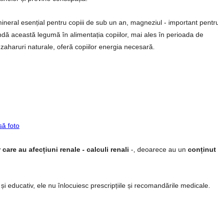
ineral esențial pentru copiii de sub un an, magneziul - important pentr
dă această legumă în alimentația copiilor, mai ales în perioada de
aharuri naturale, oferă copiilor energia necesară.
să foto
are au afecțiuni renale - calculi renali
-, deoarece au un
conținut
 și educativ, ele nu înlocuiesc prescripțiile și recomandările medicale.