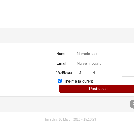
Nume
Email
Verificare
4
+
4
=
Tine-ma la curent
Posteaza-l
Thursday, 10 March 2016 - 15:16:23