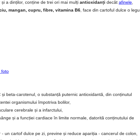
i a dinților, conține de trei ori mai mulți
antioxidanți
decât
afinele
,
lciu, mangan, cupru, fibre, vitamina B6
, face din cartoful dulce o le
 foto
 și beta-carotenul, o substanță puternic antioxidantă, din conținutul
istentei organismului împotriva bolilor,
ulare cerebrale și a infarctului,
ânge și a funcției cardiace în limite normale, datorită conținutului de
 - un cartof dulce pe zi, previne și reduce apariția - cancerul de colon,