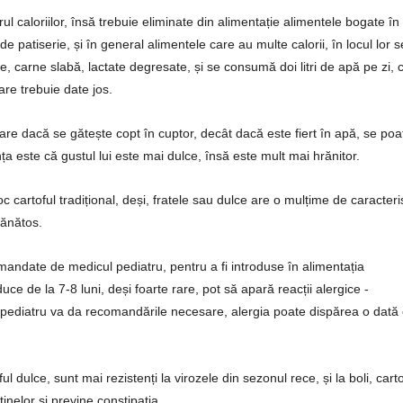
ul caloriilor, însă trebuie eliminate din alimentație alimentele bogate în
e patiserie, și în general alimentele care au multe calorii, în locul lor s
carne slabă, lactate degresate, și se consumă doi litri de apă pe zi, 
re trebuie date jos.
are dacă se gătește copt în cuptor, decât dacă este fiert în apă, se poa
nța este că gustul lui este mai dulce, însă este mult mai hrănitor.
 cartoful tradițional, deși, fratele sau dulce are o mulțime de caracteris
sănătos.
mandate de medicul pediatru, pentru a fi introduse în alimentația
uce de la 7-8 luni, deși foarte rare, pot să apară reacții alergice -
l pediatru va da recomandările necesare, alergia poate dispărea o dată
ful dulce, sunt mai rezistenți la virozele din sezonul rece, și la boli, carto
inelor și previne constipația.