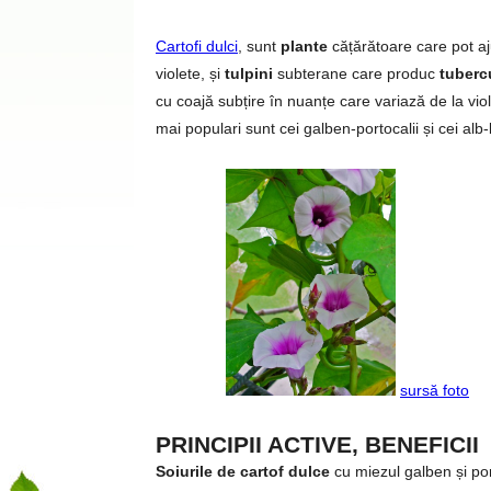
Cartofi dulci
, sunt
plante
cățărătoare care pot a
violete, și
tulpini
subterane care produc
tuberc
cu coajă subțire în nuanțe care variază de la viole
mai populari sunt cei galben-portocalii și cei alb-
sursă foto
PRINCIPII ACTIVE, BENEFICII
Soiurile de cartof dulce
cu miezul galben și por