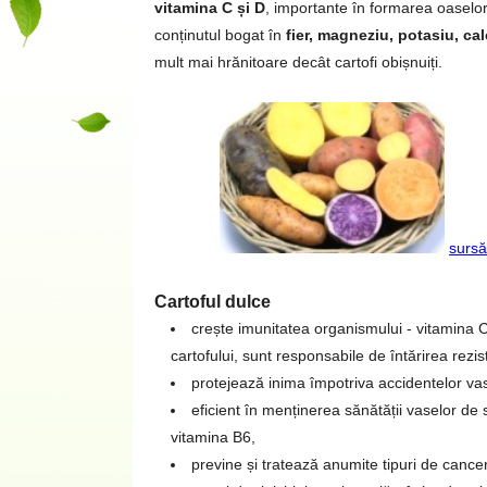
vitamina C și D
, importante în formarea oaselor ș
conținutul bogat în
fier, magneziu, potasiu, ca
mult mai hrănitoare decât cartofi obișnuiți.
sursă
Cartoful dulce
crește imunitatea organismului - vitamina C
cartofului, sunt responsabile de întărirea rez
protejează inima împotriva accidentelor vasc
eficient în menținerea sănătății vaselor de s
vitamina B6,
previne și tratează anumite tipuri de cancer