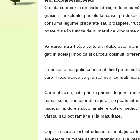
O dieta cu o porție de cartofi dulci, reduce număr
grăsimi, mezelurile, pastele făinoase, produsele d
consumă legume preparate sau proaspete, fructe, 
poate dura în funcție de numărul de kilograme ca
Valoarea nutritivă
a cartofului dulce este mai m
găti în același mod ca și cartoful obișnuit, difere
La noi este mai puțin consumat, fiind pe primul loc
care îl recomandă ca și un aliment cu mult mai 
Cartoful dulce, este printre primele legume reco
bebelușului, fiind ușor de digerat, se poate introd
mâncărimi, dureri abdominale, erupții -, medicu
vârsta, sau pot rămâne și la maturitate.
Copiii, la care a fost introdus în alimentație carto
are efecte calmante asupra stomacului și a intest