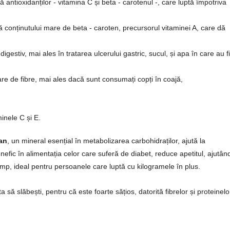
tă antioxidanților - vitamina C și beta - carotenul -, care luptă împotriva
ită conținutului mare de beta - caroten, precursorul vitaminei A, care dă
 digestiv, mai ales în tratarea ulcerului gastric, sucul, și apa în care au fi
are de fibre, mai ales dacă sunt consumați copți în coajă,
aminele C și E.
an
, un mineral esențial în metabolizarea carbohidraților, ajută la
enefic în alimentația celor care suferă de diabet, reduce apetitul, ajutând
imp, ideal pentru persoanele care luptă cu kilogramele în plus.
 să slăbești, pentru că este foarte sățios, datorită fibrelor și proteinelo