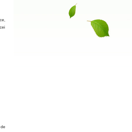
ce,
cei
 de