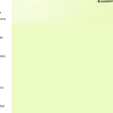
e
cura
te
tici,
 cu
ful