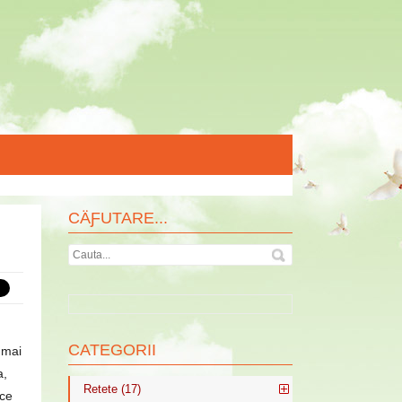
CÄƑUTARE...
CATEGORII
 mai
a,
Retete (17)
uce