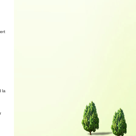
ert
 la
r