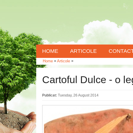
HOME
ARTICOLE
CONTAC
»
»
Home
Articole
Cartoful Dulce - o l
Publicat:
Tuesday, 26 August 2014