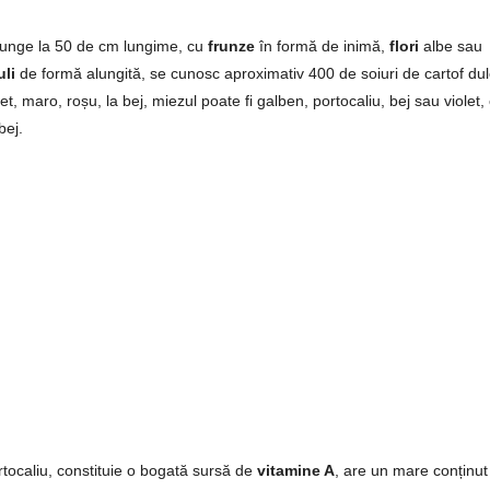
junge la 50 de cm lungime, cu
frunze
în formă de inimă,
flori
albe sau
uli
de formă alungită, se cunosc aproximativ 400 de soiuri de cartof dul
t, maro, roșu, la bej, miezul poate fi galben, portocaliu, bej sau violet, 
bej.
tocaliu, constituie o bogată sursă de
vitamine A
, are un mare conținut