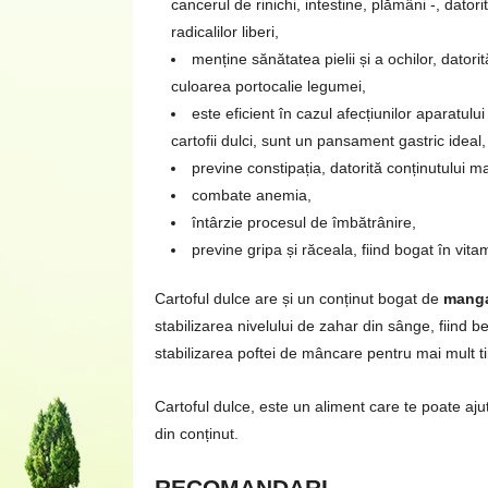
cancerul de rinichi, intestine, plămâni -, datori
radicalilor liberi,
menține sănătatea pielii și a ochilor, dator
culoarea portocalie legumei,
este eficient în cazul afecțiunilor aparatului
cartofii dulci, sunt un pansament gastric ideal,
previne constipația, datorită conținutului m
combate anemia,
întârzie procesul de îmbătrânire,
previne gripa și răceala, fiind bogat în vit
Cartoful dulce are și un conținut bogat de
mang
stabilizarea nivelului de zahar din sânge, fiind b
stabilizarea poftei de mâncare pentru mai mult t
Cartoful dulce, este un aliment care te poate ajuta
din conținut.
RECOMANDARI