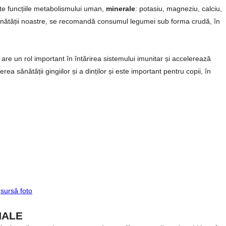
ate funcțiile metabolismului uman,
minerale
: potasiu, magneziu, calciu,
ănătății noastre, se recomandă consumul legumei sub forma crudă, în
 are un rol important în întărirea sistemului imunitar și accelerează
rea sănătății gingiilor și a dinților și este important pentru copii, în
sursă foto
NALE