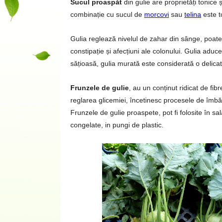
Sucul proaspăt
din gulie are proprietăți tonice 
combinație cu sucul de
morcovi
sau
telina
este to
Gulia reglează nivelul de zahar din sânge, poat
constipație și afecțiuni ale colonului. Gulia adu
sățioasă, gulia murată este considerată o delica
Frunzele de gulie
, au un conținut ridicat de fi
reglarea glicemiei, încetinesc procesele de îmbă
Frunzele de gulie proaspete, pot fi folosite în sa
congelate, in pungi de plastic.