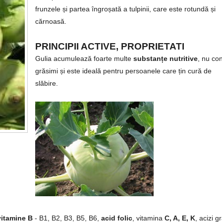
frunzele și partea îngroșată a tulpinii, care este rotundă și
cărnoasă.
PRINCIPII ACTIVE, PROPRIETATI
Gulia acumulează foarte multe
substanțe nutritive
, nu co
grăsimi și este ideală pentru persoanele care țin cură de
slăbire.
vitamine B
- B1, B2, B3, B5, B6,
acid folic
, vitamina
C, A, E, K
, acizi g