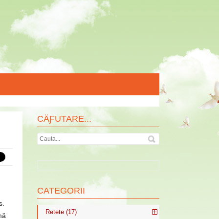
CÄƑUTARE...
CATEGORII
s.
Retete (17)
mă