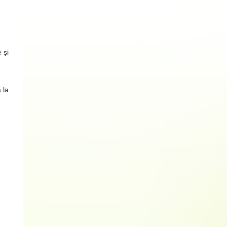
 și
 la