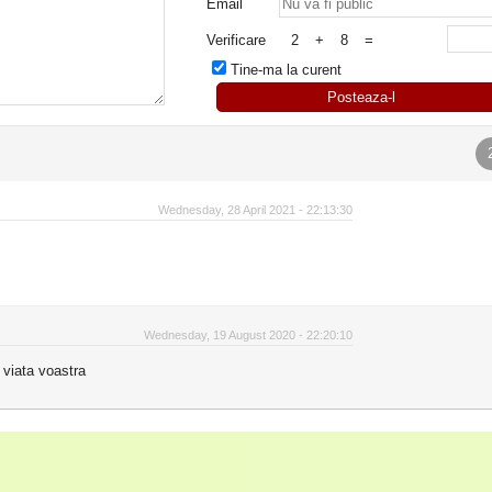
Email
Verificare
2
+
8
=
Tine-ma la curent
Posteaza-l
Wednesday, 28 April 2021 - 22:13:30
Wednesday, 19 August 2020 - 22:20:10
n viata voastra