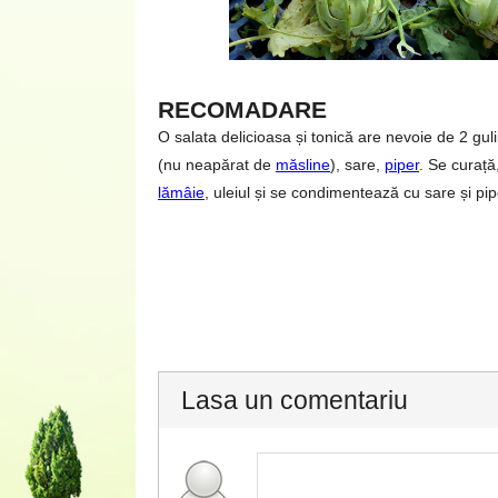
RECOMADARE
O salata delicioasa și tonică are nevoie de 2 gulii
(nu neapărat de
măsline
), sare,
piper
. Se curaț
lămâie
, uleiul și se condimentează cu sare și pi
Lasa un comentariu