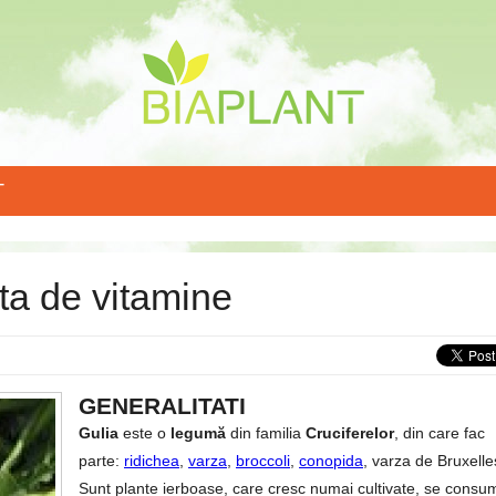
T
ta de vitamine
GENERALITATI
Gulia
este o
legumă
din familia
Cruciferelor
, din care fac
parte:
ridichea
,
varza
,
broccoli
,
conopida
, varza de Bruxelle
Sunt plante ierboase, care cresc numai cultivate, se consu