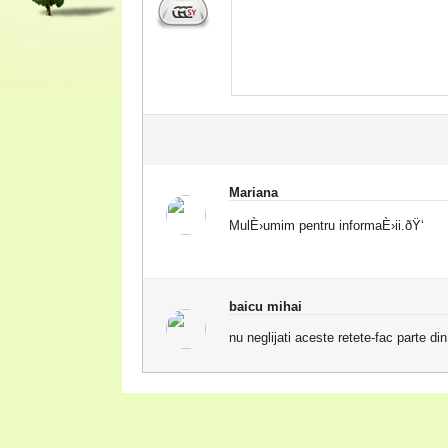
Mariana
MulÈ›umim pentru informaÈ›ii.ðŸ‘
baicu mihai
nu neglijati aceste retete-fac parte di