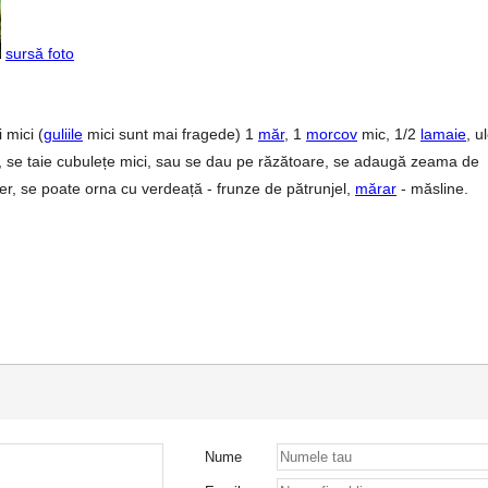
sursă foto
 mici (
guliile
mici sunt mai fragede) 1
măr
, 1
morcov
mic, 1/2
lamaie
, ul
ă, se taie cubulețe mici, sau se dau pe răzătoare, se adaugă zeama de
per, se poate orna cu verdeață - frunze de pătrunjel,
mărar
- măsline.
Nume