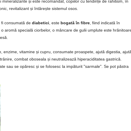
și mineralizante și este recomandat, copiilor cu tendințe de rahitism, în
nic, revitalizant și întărește sistemul osos.
e fi consumată de
diabetici
, este
bogată în fibre
, fiind indicată în
ce o aromă specială ciorbelor, o mâncare de gulii umplute este hrănitoare
tesă.
bre, enzime, vitamine și cupru, consumate proaspete, ajută digestia, ajută
trânire, combat oboseala și neutralizează hiperaciditatea gastrică.
late sau se opăresc și se folosesc la impăturit "sarmale". Se pot păstra