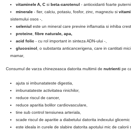
vitaminele A, C
si
beta-carotenul
- antioxidanti foarte puternic
minerale
- fier, calciu, potasiu, fosfor, zinc, magneziu si
vitam
sistemului osos -,
seleniul
este un mineral care previne inflamatia si inhiba cres
proteine
,
fibre naturale, apa,
acid folic
- cu rol important in sinteza ADN-ului -,
glucosinol
, o substanta anticancerigena, care in cantitati mic
mamar,
Consumul de varza chinezeasca datorita multimii de
nutrienti
pe ca
ajuta si imbunatateste digestia,
imbunatateste activitatea rinichilor,
reduce riscul de cancer,
reduce aparitia bolilor cardiovasculare,
tine sub control tensiunea arteriala,
scade riscul de aparitie a diabetului datorita indexului glicemic
este ideala in curele de slabire datorita apotului mic de calorii s