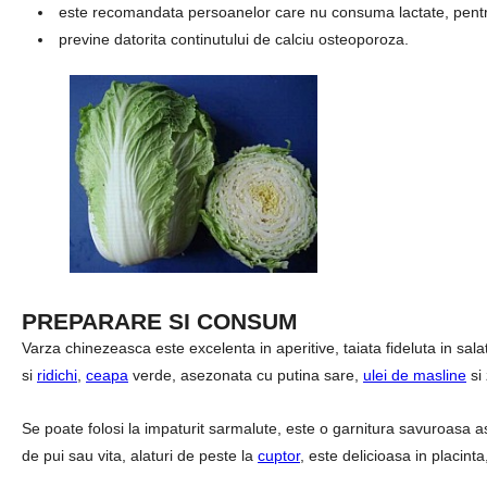
este recomandata persoanelor care nu consuma lactate, pentru
previne datorita continutului de calciu osteoporoza.
PREPARARE SI CONSUM
Varza chinezeasca este excelenta in aperitive, taiata fideluta in sal
si
ridichi
,
ceapa
verde, asezonata cu putina sare,
ulei de masline
si
Se poate folosi la impaturit sarmalute, este o garnitura savuroasa
de pui sau vita, alaturi de peste la
cuptor
, este delicioasa in placint