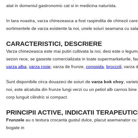
atat in domeniul gastronomic cat si in medicina naturista.
In tara noastra, varza chinezeasca a fost raspindita de chinezii care 
sortimentele de varza existente la noi, unele soiuri seamana cu sala
CARACTERISTICI, DESCRIERE
Varza chinezeasca este mai putin cultivata la noi, desi este o legu
sezon rece, se gaseste comercializata in toate supermarketurile, fac
varza alba
,
varza rosie
, varza de frunze,
conopida
,
broccoli
, varza 
Sunt disponibile circa douazeci de soiuri de
varza bok choy
, varie
noi, este alcatuita din frunze lungi verzi cu un petiol alb carnos bin
corp lunguit cilindric si compact.
PRINCIPII ACTIVE, INDICATII TERAPEUTI
Frunzele
au o textura crocanta gustul dulce, placut asemanator cu 
bogate in