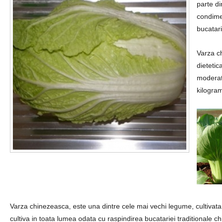
parte di
condimen
bucatari
Varza c
dieteti
moderati
kilogram
Varza chinezeasca, este una dintre cele mai vechi legume, cultivata
cultiva in toata lumea odata cu raspindirea bucatariei traditionale c