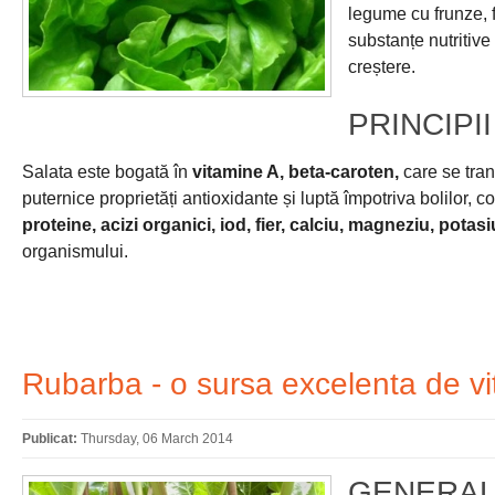
legume cu frunze, f
substanțe nutritive
creștere.
PRINCIPI
Salata este bogată în
vitamine A, beta-caroten,
care se tra
puternice proprietăți antioxidante și luptă împotriva bolilor,
proteine, acizi organici, iod, fier, calciu, magneziu, potasi
organismului.
Rubarba - o sursa excelenta de v
Publicat:
Thursday, 06 March 2014
GENERAL