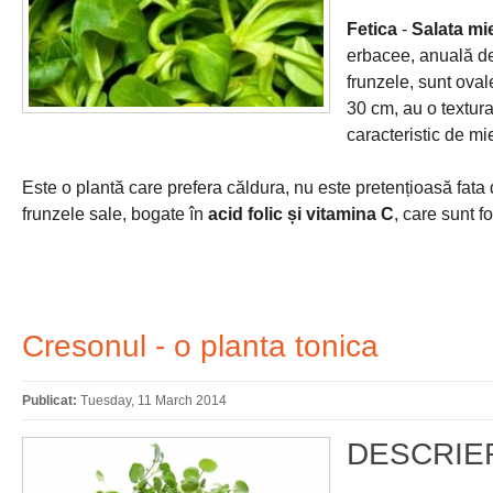
Fetica
-
Salata mi
erbacee, anuală de 
frunzele, sunt oval
30 cm, au o textura
caracteristic de m
Este o plantă care prefera căldura, nu este pretențioasă fata 
frunzele sale, bogate în
acid folic și vitamina C
, care sunt f
Cresonul - o planta tonica
Publicat:
Tuesday, 11 March 2014
DESCRIE