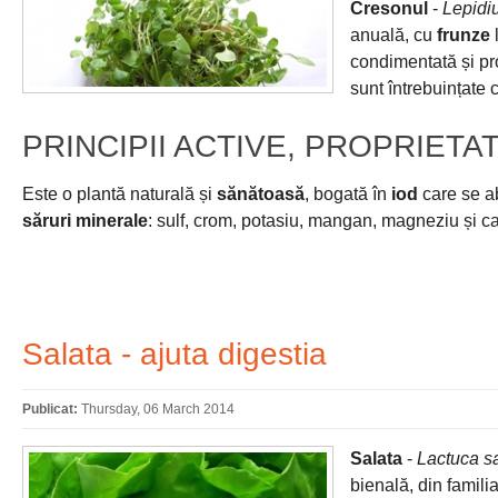
Cresonul
-
Lepidi
anuală, cu
frunze
condimentată și pro
sunt întrebuințate 
PRINCIPII ACTIVE, PROPRIETAT
Este o plantă naturală și
sănătoasă
, bogată în
iod
care se a
săruri minerale
: sulf, crom, potasiu, mangan, magneziu și ca
Salata - ajuta digestia
Publicat:
Thursday, 06 March 2014
Salata
-
Lactuca sa
bienală, din famili