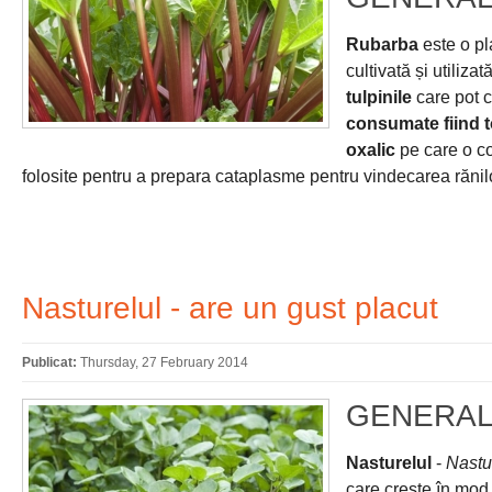
Rubarba
este o pl
cultivată și utiliza
tulpinile
care pot c
consumate fiind t
oxalic
pe care o c
folosite pentru a prepara cataplasme pentru vindecarea rănilor 
Nasturelul - are un gust placut
Publicat:
Thursday, 27 February 2014
GENERAL
Nasturelul
-
Nastur
care crește în mod