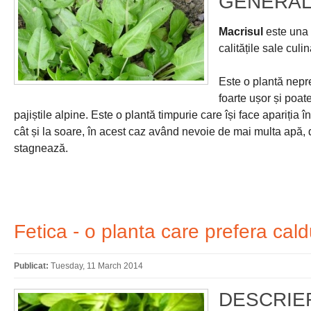
GENERAL
Macrisul
este una 
calitățile sale culi
Este o plantă nepr
foarte ușor și poat
pajiștile alpine. Este o plantă timpurie care își face apariția 
cât și la soare, în acest caz având nevoie de mai multa apă, de
stagnează.
Fetica - o planta care prefera cal
Publicat:
Tuesday, 11 March 2014
DESCRIER