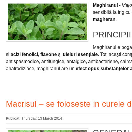
Maghiranul
-
Majo
sensibilă la frig cu
magheran
.
PRINCIPI
Maghiranul e boga
și
acizi fenolici, flavone
și
uleiuri esențiale
. Toți acești com
antispasmodice, antifungice, antalgice, antibacteriene, calman
anafrodizia­ce, măghiranul are un
efect opus substanțelor a
Macrisul – se foloseste in curele d
Publicat:
Thursday, 13 March 2014