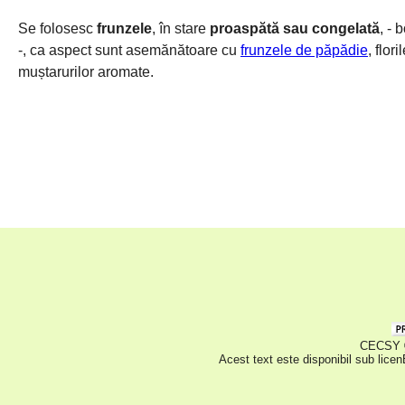
Se folosesc
frunzele
, în stare
proaspătă sau congelată
, - 
-, ca aspect sunt asemănătoare cu
frunzele de păpădie
, flor
muștarurilor aromate.
CECSY © 
Acest text este disponibil sub lice