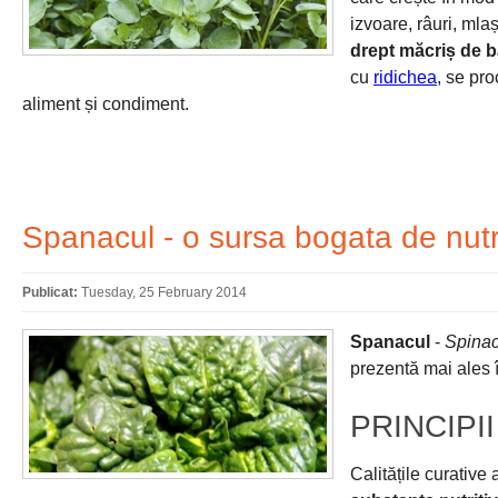
izvoare, râuri, mlaș
drept măcriș de b
cu
ridichea
, se pro
aliment și condiment.
Spanacul - o sursa bogata de nutr
Publicat:
Tuesday, 25 February 2014
Spanacul
-
Spinac
prezentă mai ales î
PRINCIPI
Calitățile curative