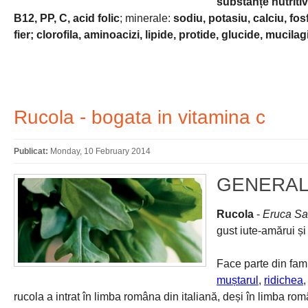
substanțe nutriti
B12, PP, C, acid folic
; minerale:
sodiu, potasiu, calciu, fos
fier; clorofila, aminoacizi, lipide, protide, glucide, mucilagi
Rucola - bogata in vitamina c
Publicat:
Monday, 10 February 2014
GENERAL
Rucola
-
Eruca Sa
gust iute-amărui și
Face parte din fam
muștarul
,
ridichea
rucola a intrat în limba româna din italiană, deși în limba 