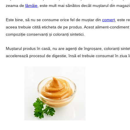
zeama de
lămâie
, este mult mai sănătos decât muștarul din magazi
Este bine, să nu se consume orice fel de muștar din
comerț
, este 
aceea trebuie citită eticheta de pe produs. Acest aliment-condiment 
compoziție conservanți și coloranți sintetici.
Muștarul produs în casă, nu are agenți de îngroșare, coloranți sinteti
accelerează procesul de digestie, însă el trebuie consumat în ziua î