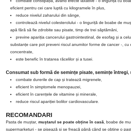
combate constipația, având efecte laxative - o linguriță cu boa
eficient pentru cei care luptă cu kilogramele în plus,
reduce nivelul zaharului din sânge,
controlează nivelul colesterolului - o linguriță de boabe de muș
apă fără să fie zdrobite sau pisate, timp de trei săptămâni,
previne apariția cancerului gastrointestinal, de esofag și a cel
substanțe care pot preveni riscul anumitor forme de cancer -, cu 
concentrate,
este benefic în tratarea răcelilor și a tusei.
Consumat sub formă de semințe pisate, semințe întregi, 
combate durerile de cap și tratează migrenele,
eficient în simptomele menopauzei,
eficient în carențele de vitamine și minerale,
reduce riscul apariției bolilor cardiovasculare.
RECOMANDARI
Pasta de muștar,
muștarul se poate obține în casă
, boabe de muș
supermarketuri - se pisează și se freacă până când se obține o past