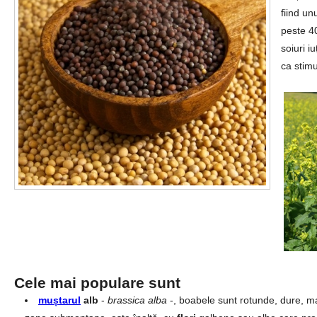
fiind un
peste 40
soiuri i
ca stim
Cele mai populare sunt
muștarul
alb
-
brassica alba
-, boabele sunt rotunde, dure, mai