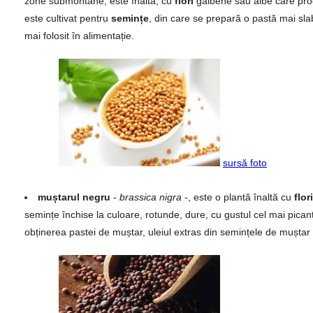
zone submontane, este înaltă, cu
flori
galbene sau albe care pr
este cultivat pentru
semințe
, din care se prepară o pastă mai sla
mai folosit în alimentație.
sursă foto
muștarul negru
-
brassica nigra
-, este o plantă înaltă cu
flori
semințe închise la culoare, rotunde, dure, cu gustul cel mai picant
obținerea pastei de muștar, uleiul extras din semințele de muștar 