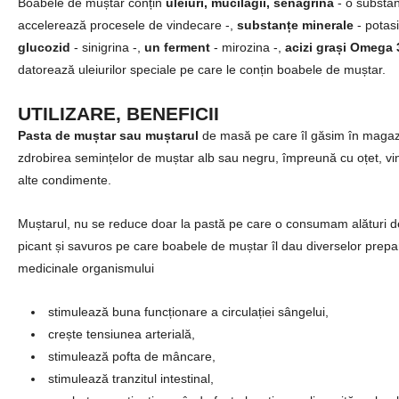
Boabele de muștar conțin
uleiuri, mucilagii, senagrină
- o substan
accelerează procesele de vindecare -,
substanțe minerale
- potasi
glucozid
- sinigrina -,
un ferment
- mirozina -,
acizi grași Omega 
datorează uleiurilor speciale pe care le conțin boabele de muștar.
UTILIZARE, BENEFICII
Pasta de muștar sau muștarul
de masă pe care îl găsim în magaz
zdrobirea semințelor de muștar alb sau negru, împreună cu oțet, vi
alte condimente.
Muștarul, nu se reduce doar la pastă pe care o consumam alături de 
picant și savuros pe care boabele de muștar îl dau diverselor prepa
medicinale organismului
stimulează buna funcționare a circulației sângelui,
crește tensiunea arterială,
stimulează pofta de mâncare,
stimulează tranzitul intestinal,