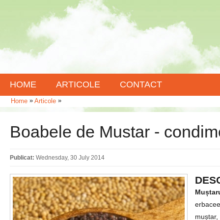
HOME
ARTICOLE
CONTACT
»
»
Home
Articole
Boabele de Mustar - condim
Publicat:
Wednesday, 30 July 2014
DESC
Muștar
erbacee,
muștar, 