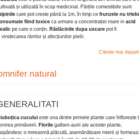
ultivată și utilizată în scop medicinal. Părțile comestibile sunt
ulpinile
care pot creste până la 1m, în timp ce
frunzele nu trteb
onsumate fiind toxice
ca urmare a concentrației mare in
acid
xalic
pe care o conțin.
Rădăcinile dupa uscare
pot fi
indecarea rănilor și afecțiunilor pielii.
Citeste mai depar
omnifer natural
GENERALITATI
iuboțica cucului
este una dintre primele plante care înflorește 
enirea primăverii.
Florile
galben-aurii ale acestei plante,
ăspândesc o mireasmă plăcută, asemănătoare mierii și formeaz