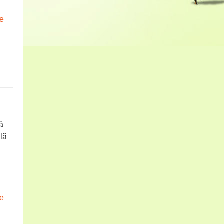
te
tă
ală
te