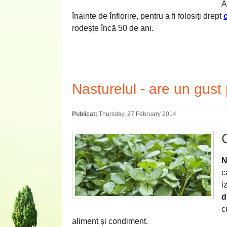
A
înainte de înflorire, pentru a fi folosiți drept
rodește încă 50 de ani.
Nasturelul - are un gust 
Publicat:
Thursday, 27 February 2014
N
c
i
d
c
aliment și condiment.