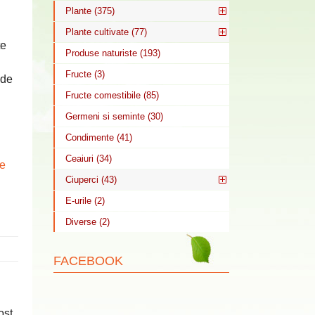
Plante (375)
Plante cultivate (77)
te
Produse naturiste (193)
Fructe (3)
 de
n
Fructe comestibile (85)
Germeni si seminte (30)
Condimente (41)
Ceaiuri (34)
te
Ciuperci (43)
E-urile (2)
Diverse (2)
FACEBOOK
ost