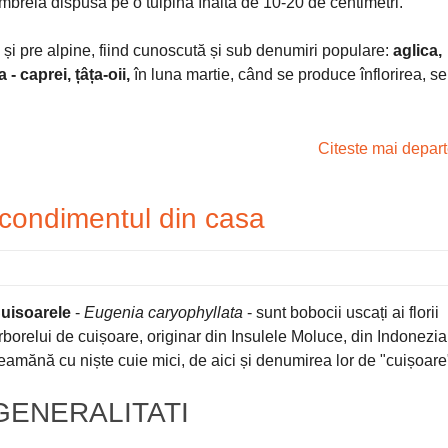
mbrelă dispusă pe o tulpină înaltă de 10-20 de centimetri.
și pre alpine, fiind cunoscută și sub denumiri populare:
aglica,
 - caprei, țâța-oii,
în luna martie, când se produce înflorirea, se
Citeste mai depar
 condimentul din casa
uisoarele
-
Eugenia caryophyllata
- sunt bobocii uscați ai florii
rborelui de cuișoare, originar din Insulele Moluce, din Indonezia
eamănă cu niște cuie mici, de aici și denumirea lor de "cuișoare
GENERALITATI