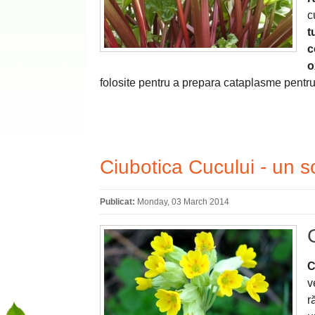
c
t
c
o
folosite pentru a prepara cataplasme pentru v
Ciubotica Cucului - un s
Publicat:
Monday, 03 March 2014
C
v
r