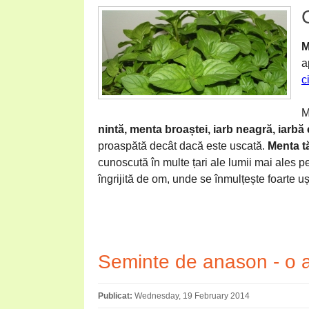
M
a
c
M
nintă, menta broaștei, iarb neagră, iarbă
proaspătă decât dacă este uscată.
Menta t
cunoscută în multe țari ale lumii mai ales pe
îngrijită de om, unde se înmulțește foarte u
Seminte de anason - o a
Publicat:
Wednesday, 19 February 2014