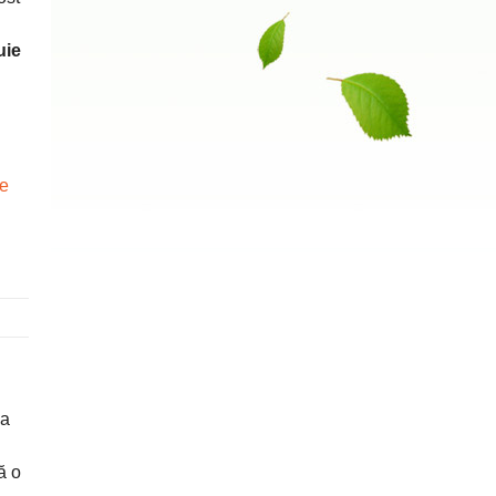
uie
te
la
ă o