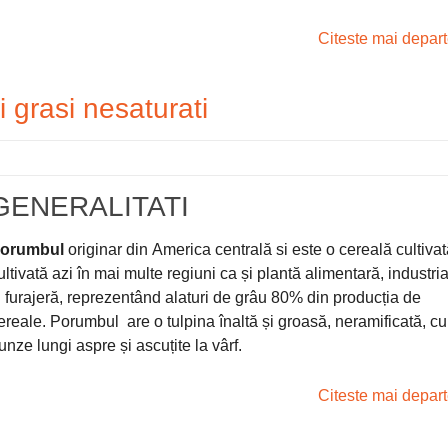
Citeste mai depar
 grasi nesaturati
GENERALITATI
orumbul
originar din America centrală si este o cereală cultiva
ultivată azi în mai multe regiuni ca și plantă alimentară, industri
i furajeră, reprezentând alaturi de grâu 80% din producția de
ereale. Porumbul are o tulpina înaltă și groasă, neramificată, cu
runze lungi aspre și ascuțite la vârf.
Citeste mai depar