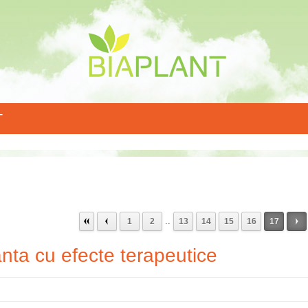
T
..
1
2
13
14
15
16
17
anta cu efecte terapeutice