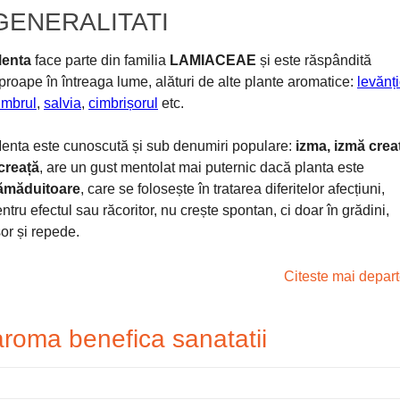
GENERALITATI
enta
face parte din familia
LAMIACEAE
și este răspândită
proape în întreaga lume, alături de alte plante aromatice:
levănț
imbrul
,
salvia
,
cimbrișorul
etc.
enta este cunoscută și sub denumiri populare:
izma, izmă crea
 creață
, are un gust mentolat mai puternic dacă planta este
ămăduitoare
, care se folosește în tratarea diferitelor afecțiuni,
ntru efectul sau răcoritor, nu crește spontan, ci doar în grădini,
șor și repede.
Citeste mai depar
roma benefica sanatatii