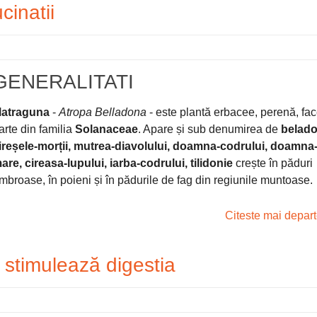
cinatii
GENERALITATI
atraguna
-
Atropa Belladona
- este plantă erbacee, perenă, fa
arte din familia
Solanaceae
. Apare și sub denumirea de
belado
ireșele-morții, mutrea-diavolului, doamna-codrului, doamna
are, cireasa-lupului, iarba-codrului, tilidonie
crește în păduri
mbroase, în poieni și în pădurile de fag din regiunile muntoase.
Citeste mai depar
 stimulează digestia