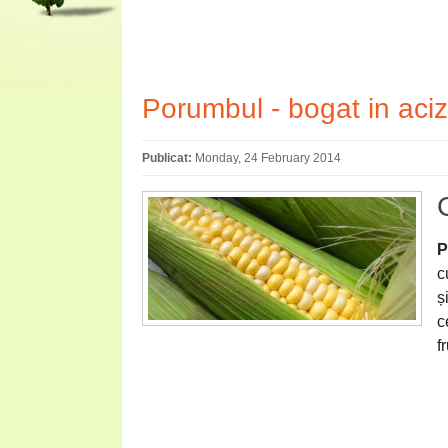
Porumbul - bogat in acizi
Publicat:
Monday, 24 February 2014
P
c
ș
c
f