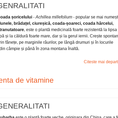
GENRALITATI
oada șoricelului
-
Achillea millefolium
- popular se mai numeș
lunele, brădațel, ciureșică, coada-șoareci, coada hârcelui,
tranutatoare
, este o plantă medicinală foarte rezistentă la lipsa
pă și la căldură foarte mare, dar și la gerul iernii. Crește sponta
rin fânețe, pe marginile râurilor, pe lângă drumuri și în locurile
tă din câmpie și până în zona montana înaltă.
Citeste mai depar
enta de vitamine
GENERALITATI
ubarba
este o plantă foarte veche, originara din China, care a f