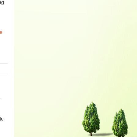
eg
te
,
te