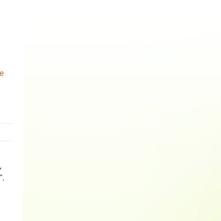
te
,
".