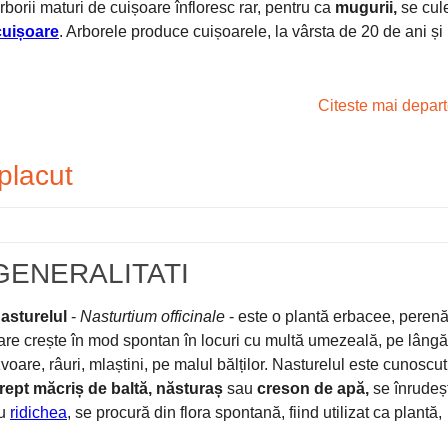
rborii maturi de cuișoare înfloresc rar, pentru ca
mugurii,
se cul
cuișoare
. Arborele produce cuișoarele, la vârsta de 20 de ani și
Citeste mai depar
placut
GENERALITATI
asturelul
-
Nasturtium officinale
- este o plantă erbacee, perenă
are crește în mod spontan în locuri cu multă umezeală, pe lângă
zvoare, râuri, mlaștini, pe malul bălților. Nasturelul este cunoscut
rept măcriș de baltă, năsturaș
sau
creson de apă,
se înrudeș
u
ridichea
, se procură din flora spontană, fiind utilizat ca plantă,