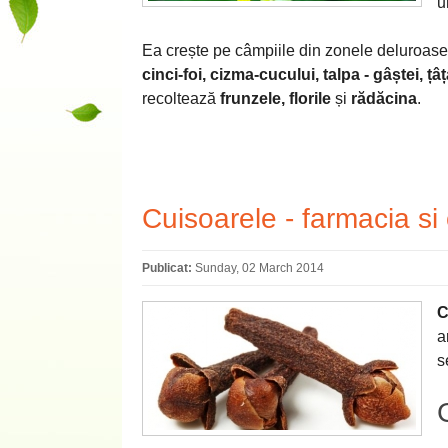
u
Ea crește pe câmpiile din zonele deluroase 
cinci-foi, cizma-cucului, talpa - gâștei, țâța
recoltează
frunzele, florile
și
rădăcina
.
Cuisoarele - farmacia si
Publicat:
Sunday, 02 March 2014
C
a
s