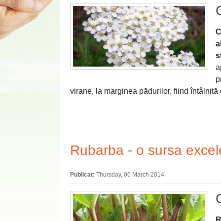
C
a
s
a
p
virane, la marginea pădurilor, fiind întâlni
Rubarba - o sursa excel
Publicat:
Thursday, 06 March 2014
R