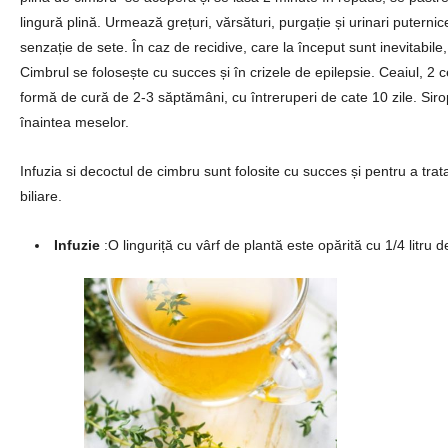
lingură plină. Urmează grețuri, vărsături, purgație și urinari puterni
senzație de sete. În caz de recidive, care la început sunt inevitabile,
Cimbrul se folosește cu succes și în crizele de epilepsie. Ceaiul, 2 ce
formă de cură de 2-3 săptămâni, cu întreruperi de cate 10 zile. Siro
înaintea meselor.
Infuzia si decoctul de cimbru sunt folosite cu succes și pentru a trata p
biliare.
Infuzie
:O linguriță cu vârf de plantă este opărită cu 1/4 litru d