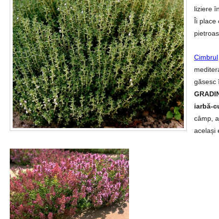
liziere 
Îi place
pietroas
Cimbrul
meditera
găsesc 
GRADI
iarbă-c
câmp, a
același 