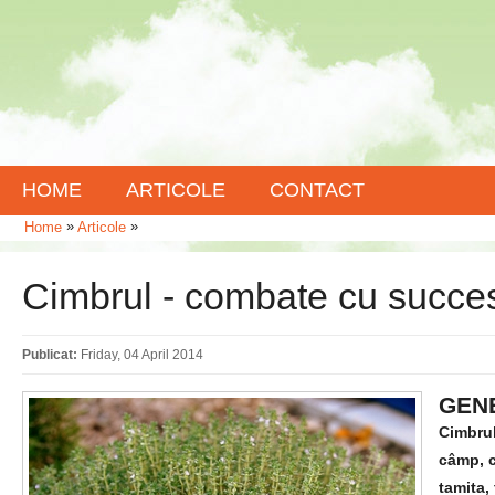
HOME
ARTICOLE
CONTACT
»
»
Home
Articole
Cimbrul - combate cu succe
Publicat:
Friday, 04 April 2014
GENE
Cimbru
câmp, c
tamita,