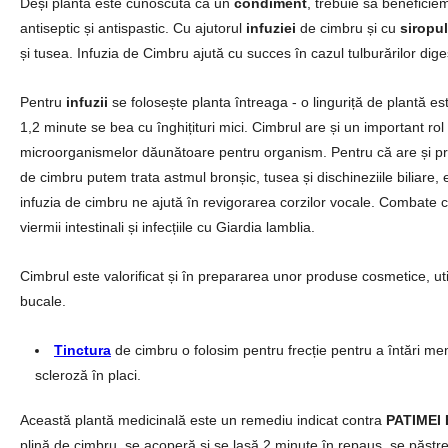
Deși planta este cunoscută ca un
condiment
, trebuie să beneficie
antiseptic și antispastic. Cu ajutorul
infuziei
de cimbru și cu
siropul
și tusea. Infuzia de Cimbru ajută cu succes în cazul tulburărilor dige
Pentru
infuzii
se folosește planta întreaga - o linguriță de plantă est
1,2 minute se bea cu înghițituri mici. Cimbrul are și un important rol a
microorganismelor dăunătoare pentru organism. Pentru că are și prop
de cimbru putem trata astmul bronșic, tusea și dischineziile biliare,
infuzia de cimbru ne ajută în revigorarea corzilor vocale. Combate 
viermii intestinali și infecțiile cu Giardia lamblia.
Cimbrul este valorificat și în prepararea unor produse cosmetice, util
bucale.
Tinctura
de cimbru o folosim pentru frecție pentru a întări memb
scleroză în placi.
Această plantă medicinală este un remediu indicat contra
PATIMEI 
plină de cimbru se acoperă și se lasă 2 minute în repaus, se păstrea