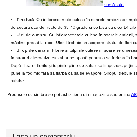
sursă foto
Tinctură
: Cu inflorescențele culese în soarele amiezi se umple
de secara sau de fructe de 38-40 grade și se lasă sa stea 14 zile 
Ulei de cimbru
: Cu inflorescențele culese în soarele amiezii, 
măsline presat la rece. Uleiul trebuie sa acopere stratul de flori 
Sirop de cimbru
: Florile și tulpinile culese în soare se umez
în straturi alternative cu zahar se apasă pentru a se îndesa în b
După filtrare, florile și tulpinile pline de zahar se limpezesc puți
pune la foc mic fără să fiarbă că să se evapore. Siropul trebuie să
subțire.
Produsele cu cimbru se pot achizitiona din magazine sau online
AI
Lasa un comentariu