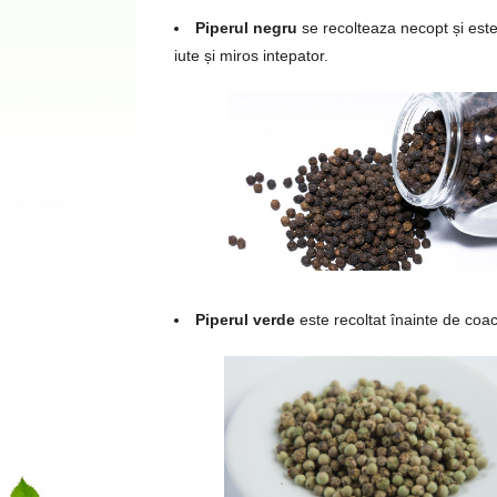
Piperul negru
se recolteaza necopt și este 
iute și miros intepator.
Piperul verde
este recoltat înainte de coa