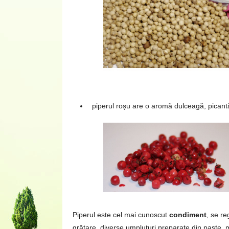
piperul roșu are o aromă dulceagă, picantă 
Piperul este cel mai cunoscut
condiment
, se re
grătare, diverse umpluturi preparate din paste, 