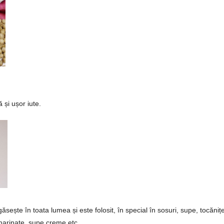
și ușor iute.
găsește în toata lumea și este folosit, în special în sosuri, supe, tocăniț
marinate, supe creme etc.