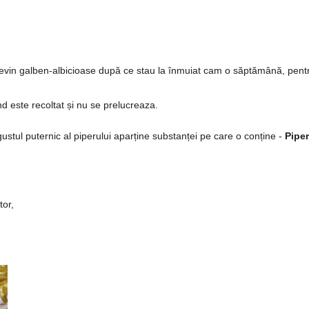
 devin galben-albicioase după ce stau la înmuiat cam o săptămână, pent
nd este recoltat și nu se prelucreaza.
 gustul puternic al piperului aparține substanței pe care o conține -
Pipe
tor,