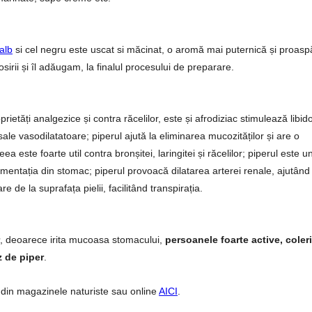
alb
si cel negru este uscat si măcinat, o aromă mai puternică și proasp
irii și îl adăugam, la finalul procesului de preparare.
oprietăți analgezice și contra răcelilor, este și afrodiziac stimulează libid
r sale vasodilatatoare; piperul ajută la eliminarea mucozităților și are o
a este foarte util contra bronșitei, laringitei și răcelilor; piperul este u
fermentația din stomac; piperul provoacă dilatarea arterei renale, ajutând 
e de la suprafața pielii, facilitând transpirația.
, deoarece irita mucoasa stomacului,
persoanele foarte active, coler
z de piper
.
a din magazinele naturiste sau online
AICI
.