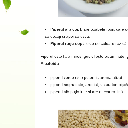
Piperul alb copt
, are boabele roșii, care
se decoji și apoi se usca.
Piperul roșu copt
, este de culoare roz câ
Piperul este fara miros, gustul este picant, iute,
Alcaloida
piperul verde este puternic aromatatizat,
piperul negru este, ardeiat, usturator, pișcă
piperul alb puțin iute și are o textura fină