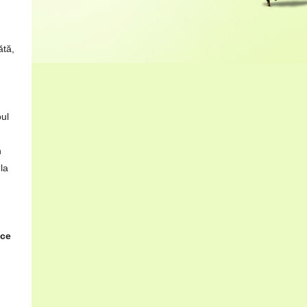
ătă,
oul
n
la
ice