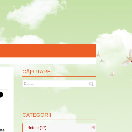
CÄƑUTARE...
CATEGORII
Retete (17)
ste