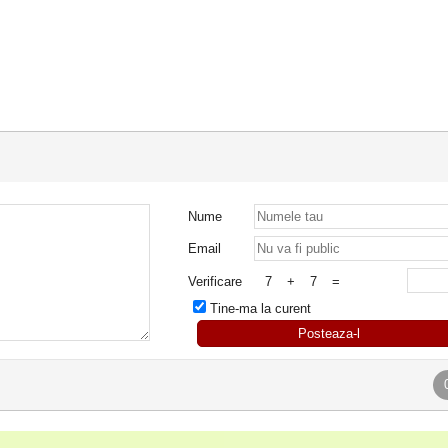
Nume
Email
Verificare
7
+
7
=
Tine-ma la curent
Posteaza-l