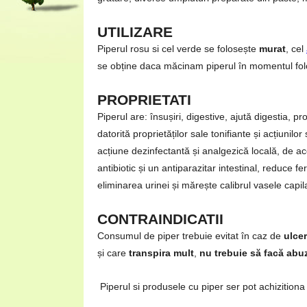
UTILIZARE
Piperul rosu si cel verde se folosește
murat
, cel
se obține daca măcinam piperul în momentul folos
PROPRIETATI
Piperul are: însușiri, digestive, ajută digestia, pr
datorită proprietăților sale tonifiante și acțiunilo
acțiune dezinfectantă și analgezică locală, de acee
antibiotic și un antiparazitar intestinal, reduce 
eliminarea urinei și mărește calibrul vasele capilar
CONTRAINDICATII
Consumul de piper trebuie evitat în caz de
ulcer
și care
transpira mult
,
nu trebuie să facă abu
Piperul si produsele cu piper ser pot achizition