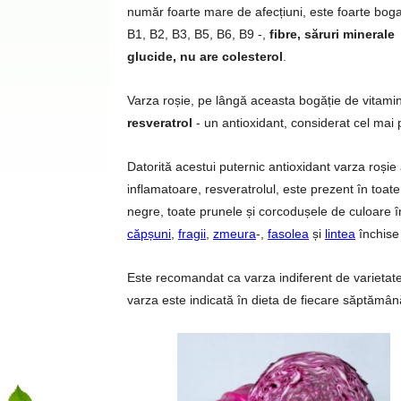
număr foarte mare de afecțiuni, este foarte bog
B1, B2, B3, B5, B6, B9 -,
fibre, săruri minerale
-
glucide, nu are colesterol
.
Varza roșie, pe lângă aceasta bogăție de vitamine
resveratrol
- un antioxidant, considerat cel mai 
Datorită acestui puternic antioxidant varza roșie a
inflamatoare, resveratrolul, este prezent în toate
negre, toate prunele și corcodușele de culoare 
căpșuni
,
fragii
,
zmeura
-,
fasolea
și
lintea
închise
Este recomandat ca varza indiferent de varietate
varza este indicată în dieta de fiecare săptămâ