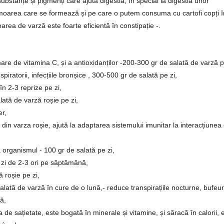
substanțe și pigmenți care ajută digestia, în special la digestia unor
s moarea care se formează și pe care o putem consuma cu cartofi copți î
area de varză este foarte eficientă în constipație -.
are de vitamina C, și a antioxidanților -200-300 gr de salată de varză p
espiratorii, infecțiile bronșice , 300-500 gr de salată pe zi,
n 2-3 reprize pe zi,
de salată de varză roșie pe zi,
er,
 din varza roșie, ajută la adaptarea sistemului imunitar la interacțiunea
organismul - 100 gr de salată pe zi,
 zi de 2-3 ori pe săptămână,
 roșie pe zi,
tă de varză în cure de o lună,- reduce transpirațiile nocturne, bufeuri
ă,
e sațietate, este bogată în minerale și vitamine, și săracă în calorii, 