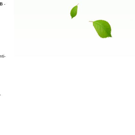
 B
-
nti-
,