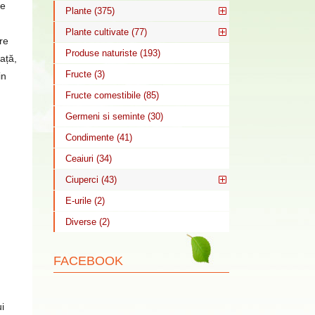
se
Plante (375)
Plante cultivate (77)
re
Produse naturiste (193)
ață,
Fructe (3)
in
Fructe comestibile (85)
Germeni si seminte (30)
Condimente (41)
Ceaiuri (34)
Ciuperci (43)
E-urile (2)
Diverse (2)
FACEBOOK
i