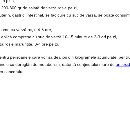
 în plus,
 200-300 gr de salată de varză roșie pe zi,
terin, gastric, intestinal, se fac cure cu suc de varză, se poate consum
lasme cu varză roșie 4-5 ore,
 se aplică comprese cu suc de varză 10-15 minute de 2-3 ori pe zi,
ă roșie mărunțite, 3-4 ore pe zi.
ntru persoanele care vor sa dea jos din kilogramele acumulate, pentru
nele cu dereglări de metabolism, datorită conținutului mare de
antioxid
ea cancerului.