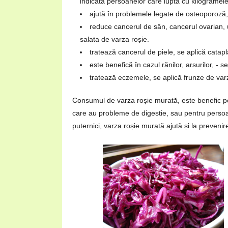
indicată persoanelor care luptă cu kilogramele
ajută în problemele legate de osteoporoză,
reduce cancerul de sân, cancerul ovarian, u
salata de varza roșie.
tratează cancerul de piele, se aplică catap
este benefică în cazul rănilor, arsurilor, -
tratează eczemele, se aplică frunze de varz
Consumul de varza roșie murată, este benefic pe
care au probleme de digestie, sau pentru persoa
puternici, varza roșie murată ajută și la prevenir