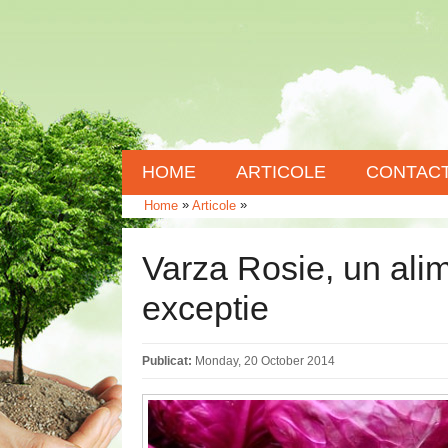
HOME
ARTICOLE
CONTAC
»
»
Home
Articole
Varza Rosie, un ali
exceptie
Publicat:
Monday, 20 October 2014