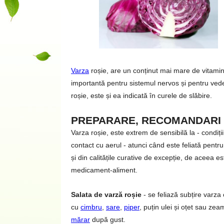
Varza
roșie, are un conținut mai mare de vitamine
importantă pentru sistemul nervos și pentru vede
roșie, este și ea indicată în curele de slăbire.
PREPARARE, RECOMANDARI
Varza roșie, este extrem de sensibilă la - condiți
contact cu aerul - atunci când este feliată pentru 
și din calitățile curative de excepție, de aceea 
medicament-aliment.
Salata de varză roșie
- se feliază subțire varza
cu
cimbru
,
sare
,
piper
, puțin ulei și oțet sau ze
mărar
după gust.