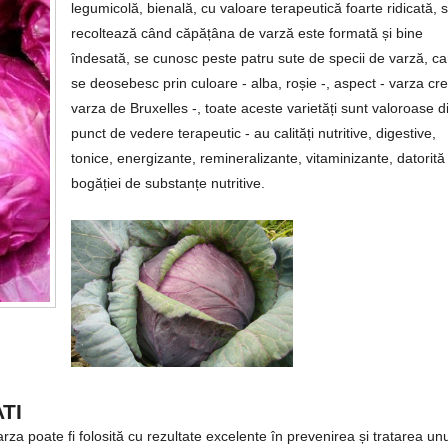
legumicolă, bienală, cu valoare terapeutică foarte ridicată, 
recoltează când căpățâna de varză este formată și bine
îndesată, se cunosc peste patru sute de specii de varză, ca
se deosebesc prin culoare - alba, roșie -, aspect - varza cre
varza de Bruxelles -, toate aceste varietăți sunt valoroase d
punct de vedere terapeutic - au calități nutritive, digestive,
tonice, energizante, remineralizante, vitaminizante, datorită
bogăției de substanțe nutritive.
TI
rza poate fi folosită cu rezultate excelente în prevenirea și tratarea unu