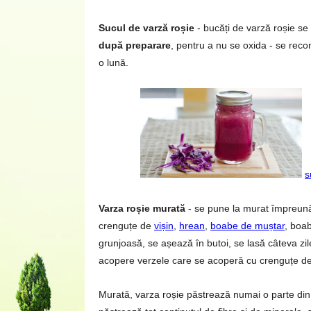
Sucul de varză roșie
- bucăți de varză roșie se 
după preparare
, pentru a nu se oxida - se rec
o lună.
s
Varza roșie murată
- se pune la murat împreună 
crenguțe de
vișin
,
hrean
,
boabe de muștar
, boab
grunjoasă, se așează în butoi, se lasă câteva zi
acopere verzele care se acoperă cu crenguțe de
Murată, varza roșie păstrează numai o parte din 