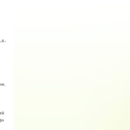
 A -
ive,
ză
țin