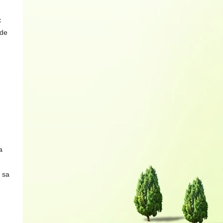
t
 de
a
 sa