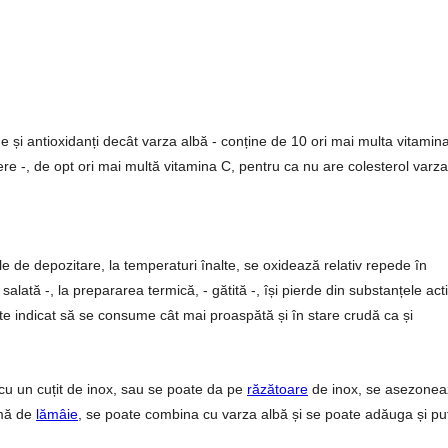
 și antioxidanți decât varza albă - conține de 10 ori mai multa vitamina
re -, de opt ori mai multă vitamina C, pentru ca nu are colesterol varza
ile de depozitare, la temperaturi înalte, se oxidează relativ repede în
salată -, la prepararea termică, - gătită -, își pierde din substanțele act
este indicat să se consume cât mai proaspătă și în stare crudă ca și
 cu un cuțit de inox, sau se poate da pe
răzătoare
de inox, se asezonea
amă de
lămâie
, se poate combina cu varza albă și se poate adăuga și pu