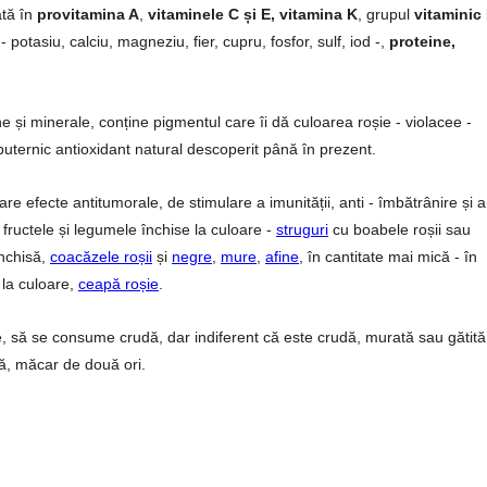
ată în
provitamina A
,
vitaminele C și E, vitamina K
, grupul
vitaminic
 potasiu, calciu, magneziu, fier, cupru, fosfor, sulf, iod -,
proteine,
 și minerale, conține pigmentul care îi dă culoarea roșie - violacee -
puternic antioxidant natural descoperit până în prezent.
re efecte antitumorale, de stimulare a imunității, anti - îmbătrânire și a
 fructele și legumele închise la culoare -
struguri
cu boabele roșii sau
închisă,
coacăzele roșii
și
negre
,
mure
,
afine
, în cantitate mai mică - în
 la culoare,
ceapă roșie
.
, să se consume crudă, dar indiferent că este crudă, murată sau gătită
nă, măcar de două ori.