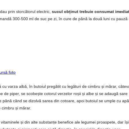
dau prin storcătorul electric,
sucul obținut trebuie consumat imedia
omandă 300-500 ml de suc pe zi, în cure de până la două luni cu pauză
ursă foto
cu varza albă, în butoiul pregătit cu legături de cimbru și mărar, câtev
e de piper, se scobește cotorul verzelor roșii și albe și se adaugă sare
le până când se dizolvă sarea din cotoare, apoi butoiul se umple cu apă
 cimbru și mărar.
vitaminele și din alte substanțe benefice ale legumei proaspete, dar își