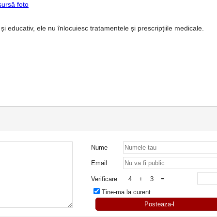
sursă foto
 și educativ, ele nu înlocuiesc tratamentele și prescripțiile medicale.
Nume
Email
Verificare
4
+
3
=
Tine-ma la curent
Posteaza-l