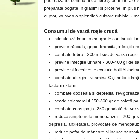
păstrează tot conținutul de fibre și de minerale, 
preparate bogate în grăsimi și proteine, în plu
cuptor, va avea o splendidă culoare rubinie, - mo
Consumul de varză roșie crudă
stimulează imunitatea, grație conținutului m
previne răceala, gripa, bronșita, infecțiile r
combate febra - 200 ml suc de varză roșie î
previne infecțiile urinare - 300-400 gr 
previne și încetinește evoluția bolii Alzheim
combate alergia - vitamina C și antioxidanți
factorii externi,
combate oboseala și depresia, revigorează 
scade colesterolul 250-300 gr de salată pa
combate constipația -250 gr salată de varză
reduce simptomele menopauzei - 200 gr sala
depresia, anxietatea, provocate de menopauz
reduce pofta de mâncare și induce senzația d