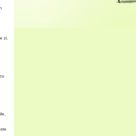
n
e zi,
 cu
le,
este